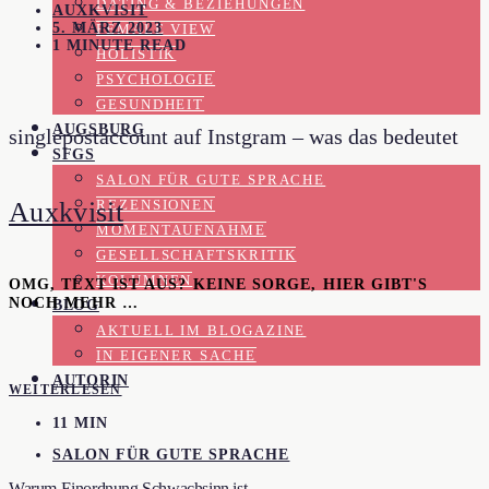
DATING & BEZIEHUNGEN
AUXKVISIT
5. MÄRZ 2023
FEMALE VIEW
1 MINUTE READ
HOLISTIK
PSYCHOLOGIE
GESUNDHEIT
AUGSBURG
singlepostaccount auf Instgram – was das bedeutet
SFGS
SALON FÜR GUTE SPRACHE
Auxkvisit
REZENSIONEN
MOMENTAUFNAHME
GESELLSCHAFTSKRITIK
KOLUMNEN
OMG, TEXT IST AUS? KEINE SORGE, HIER GIBT'S
NOCH MEHR …
BLOG
AKTUELL IM BLOGAZINE
IN EIGENER SACHE
AUTORIN
WEITERLESEN
11 MIN
SALON FÜR GUTE SPRACHE
Warum Einordnung Schwachsinn ist