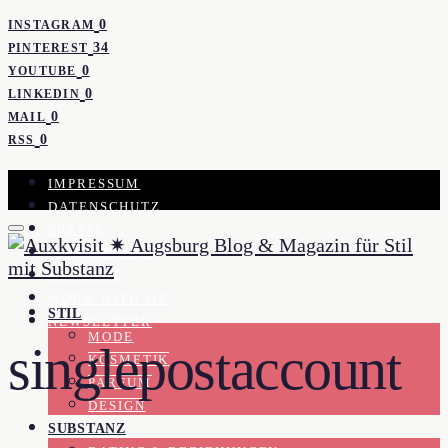
0
INSTAGRAM
34
PINTEREST
0
YOUTUBE
0
LINKEDIN
0
MAIL
0
RSS
IMPRESSUM
DATENSCHUTZ
PRESSE
KOOPERATION
KONTAKT
WORK WITH ME
STIL
NEWSLETTER
MODE
singlepostaccount
KOSMETIK
PARFUM
DESIGN
SUBSTANZ