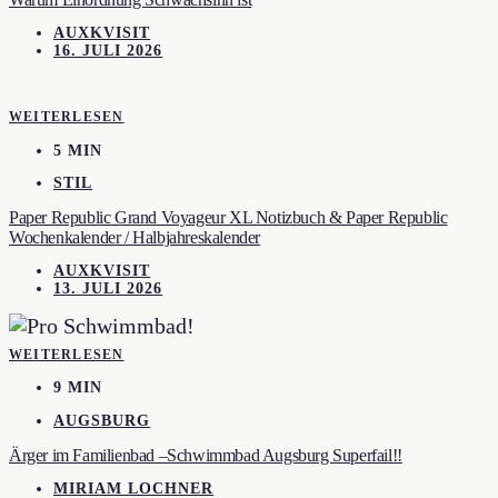
AUXKVISIT
16. JULI 2026
WEITERLESEN
5 MIN
STIL
Paper Republic Grand Voyageur XL Notizbuch & Paper Republic
Wochenkalender / Halbjahreskalender
AUXKVISIT
13. JULI 2026
WEITERLESEN
9 MIN
AUGSBURG
Ärger im Familienbad –Schwimmbad Augsburg Superfail!!
MIRIAM LOCHNER