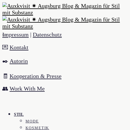
Impressum
|
Datenschutz
💌
Kontakt
✒️
Autorin
🧾
Kooperation & Presse
👥
Work With Me
STIL
MODE
KOSMETIK