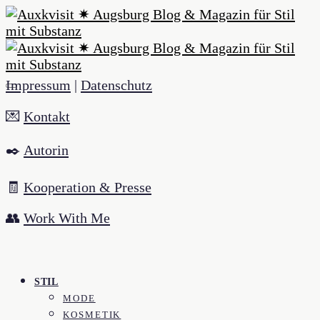
Impressum
|
Datenschutz
💌
Kontakt
✒️
Autorin
🧾
Kooperation & Presse
👥
Work With Me
STIL
MODE
KOSMETIK