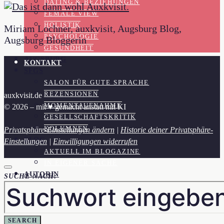
DATING & BEZIEHUNGEN
FEMALE VIEW
HOLISTIK
Miriam Lochner, auxkvisit, Augsburg Blog,
PSYCHOLOGIE
Augsburg Bloggerin
GESUNDHEIT
AUGSBURG
KONTAKT
SFGS
SALON FÜR GUTE SPRACHE
REZENSIONEN
auxkvisit.de
MOMENTAUFNAHME
© 2026 – mit ♥︎ gemacht anstatt mit KI
GESELLSCHAFTSKRITIK
KOLUMNEN
Privatsphäre-Einstellungen ändern
|
Historie deiner Privatsphäre-
BLOG
Einstellungen
|
Einwilligungen widerrufen
AKTUELL IM BLOGAZINE
IN EIGENER SACHE
AUTORIN
SUCHE NACH:
SEARCH