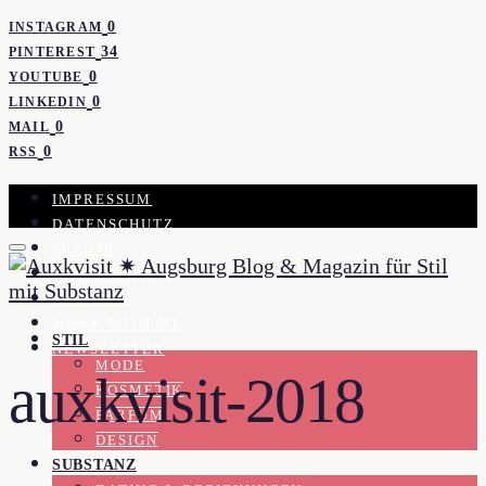
0
INSTAGRAM
34
PINTEREST
0
YOUTUBE
0
LINKEDIN
0
MAIL
0
RSS
IMPRESSUM
DATENSCHUTZ
PRESSE
KOOPERATION
KONTAKT
WORK WITH ME
STIL
NEWSLETTER
MODE
auxkvisit-2018
KOSMETIK
PARFUM
DESIGN
SUBSTANZ