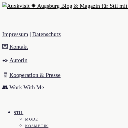
Impressum
|
Datenschutz
💌
Kontakt
✒️
Autorin
🧾
Kooperation & Presse
👥
Work With Me
STIL
MODE
KOSMETIK