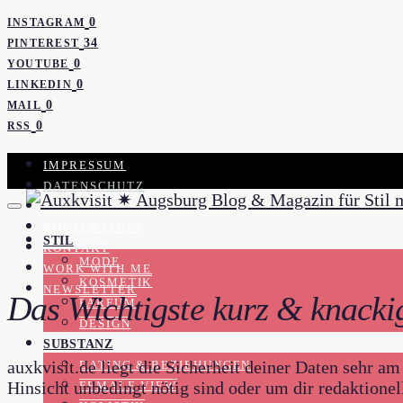
0
INSTAGRAM
34
PINTEREST
0
YOUTUBE
0
LINKEDIN
0
MAIL
0
RSS
IMPRESSUM
DATENSCHUTZ
PRESSE
KOOPERATION
STIL
KONTAKT
MODE
WORK WITH ME
KOSMETIK
NEWSLETTER
Das Wichtigste kurz & knacki
PARFUM
DESIGN
SUBSTANZ
auxkvisit.de liegt die Sicherheit deiner Daten sehr 
DATING & BEZIEHUNGEN
Hinsicht unbedingt nötig sind oder um dir redaktione
FEMALE VIEW