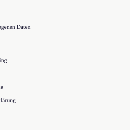
ogenen Daten
ing
te
klärung