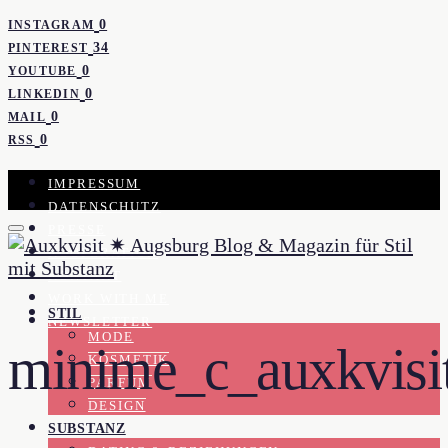
0
INSTAGRAM
34
PINTEREST
0
YOUTUBE
0
LINKEDIN
0
MAIL
0
RSS
IMPRESSUM
DATENSCHUTZ
PRESSE
KOOPERATION
KONTAKT
WORK WITH ME
STIL
NEWSLETTER
MODE
minime_c_auxkvisi
KOSMETIK
PARFUM
DESIGN
SUBSTANZ