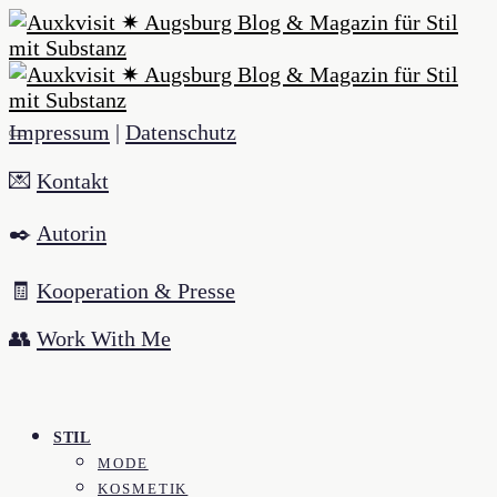
Impressum
|
Datenschutz
💌
Kontakt
✒️
Autorin
🧾
Kooperation & Presse
👥
Work With Me
STIL
MODE
KOSMETIK