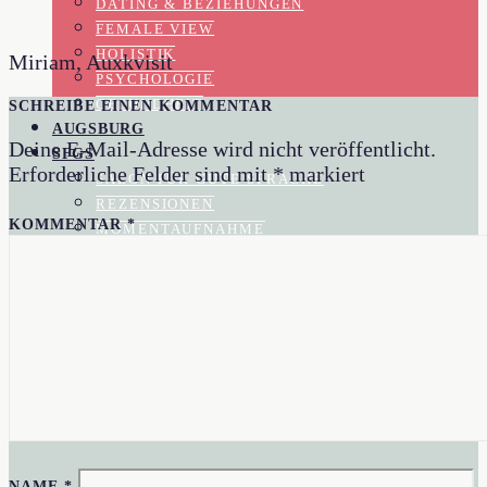
DATING & BEZIEHUNGEN
FEMALE VIEW
HOLISTIK
Miriam, Auxkvisit
PSYCHOLOGIE
SCHREIBE EINEN KOMMENTAR
GESUNDHEIT
AUGSBURG
Deine E-Mail-Adresse wird nicht veröffentlicht.
SFGS
Erforderliche Felder sind mit
*
markiert
SALON FÜR GUTE SPRACHE
REZENSIONEN
KOMMENTAR
*
MOMENTAUFNAHME
GESELLSCHAFTSKRITIK
KOLUMNEN
BLOG
AKTUELL IM BLOGAZINE
IN EIGENER SACHE
AUTORIN
NAME
*