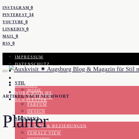
0
INSTAGRAM
34
PINTEREST
0
YOUTUBE
0
LINKEDIN
0
MAIL
0
RSS
IMPRESSUM
DATENSCHUTZ
PRESSE
KOOPERATION
STIL
KONTAKT
MODE
WORK WITH ME
ARTIKEL NACH SUCHWORT
KOSMETIK
NEWSLETTER
PARFUM
DESIGN
Plärrer
SUBSTANZ
DATING & BEZIEHUNGEN
FEMALE VIEW