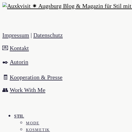
Impressum
|
Datenschutz
💌
Kontakt
✒️
Autorin
🧾
Kooperation & Presse
👥
Work With Me
STIL
MODE
KOSMETIK