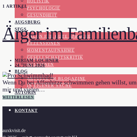
HOLISTIK
1 ARTIKEL
PSYCHOLOGIE
GESUNDHEIT
AUGSBURG
Ärger im Familien
SFGS
SALON FÜR GUTE SPRACHE
REZENSIONEN
MOMENTAUFNAHME
GESELLSCHAFTSKRITIK
MIRIAM LOCHNER
KOLUMNEN
24. JUNI 2026
BLOG
AKTUELL IM BLOGAZINE
Wenn Du bei Affenhitze schwimmen gehen willst, um Di
IN EIGENER SACHE
mir und vielen…
AUTORIN
WEITERLESEN
KONTAKT
auxkvisit.de