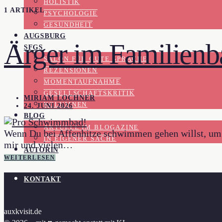
HOLISTIK
1 ARTIKEL
PSYCHOLOGIE
GESUNDHEIT
AUGSBURG
Ärger im Familien
SFGS
SALON FÜR GUTE SPRACHE
REZENSIONEN
MOMENTAUFNAHME
GESELLSCHAFTSKRITIK
MIRIAM LOCHNER
KOLUMNEN
24. JUNI 2026
BLOG
AKTUELL IM BLOGAZINE
Wenn Du bei Affenhitze schwimmen gehen willst, um Di
IN EIGENER SACHE
mir und vielen…
AUTORIN
WEITERLESEN
KONTAKT
auxkvisit.de