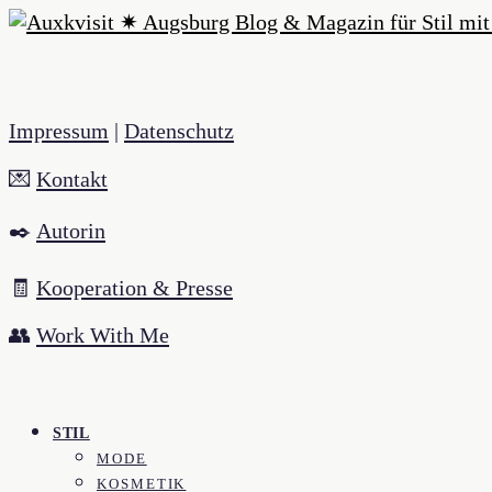
Impressum
|
Datenschutz
💌
Kontakt
✒️
Autorin
🧾
Kooperation & Presse
👥
Work With Me
STIL
MODE
KOSMETIK