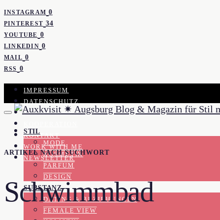
0
INSTAGRAM
34
PINTEREST
0
YOUTUBE
0
LINKEDIN
0
MAIL
0
RSS
IMPRESSUM
DATENSCHUTZ
PRESSE
KOOPERATION
STIL
KONTAKT
MODE
WORK WITH ME
ARTIKEL NACH SUCHWORT
KOSMETIK
NEWSLETTER
PARFUM
DESIGN
Schwimmbad
SUBSTANZ
DATING & BEZIEHUNGEN
FEMALE VIEW