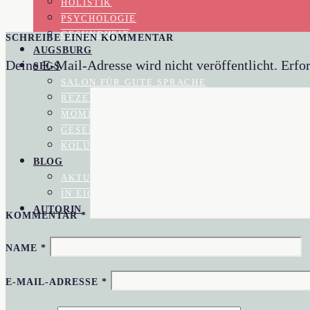
HOLISTIK
PSYCHOLOGIE
GESUNDHEIT
SCHREIBE EINEN KOMMENTAR
AUGSBURG
Deine E-Mail-Adresse wird nicht veröffentlicht.
Erfor
SFGS
SALON FÜR GUTE SPRACHE
REZENSIONEN
MOMENTAUFNAHME
GESELLSCHAFTSKRITIK
KOLUMNEN
BLOG
AKTUELL IM BLOGAZINE
IN EIGENER SACHE
AUTORIN
KOMMENTAR
*
NAME
*
E-MAIL-ADRESSE
*