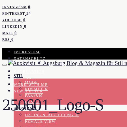
0
INSTAGRAM
34
PINTEREST
0
YOUTUBE
0
LINKEDIN
0
MAIL
0
RSS
IMPRESSUM
DATENSCHUTZ
PRESSE
KOOPERATION
STIL
KONTAKT
MODE
WORK WITH ME
KOSMETIK
NEWSLETTER
PARFUM
250601_Logo-S
DESIGN
SUBSTANZ
DATING & BEZIEHUNGEN
FEMALE VIEW