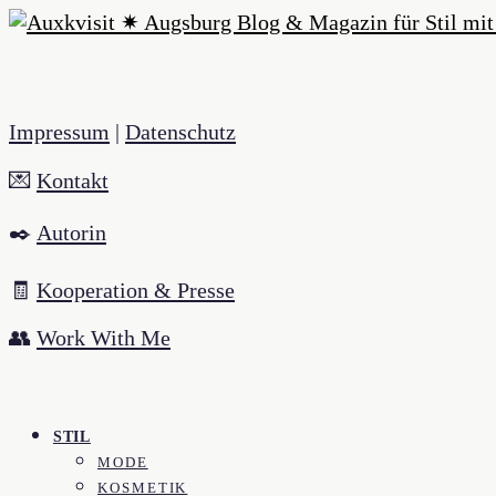
Impressum
|
Datenschutz
💌
Kontakt
✒️
Autorin
🧾
Kooperation & Presse
👥
Work With Me
STIL
MODE
KOSMETIK