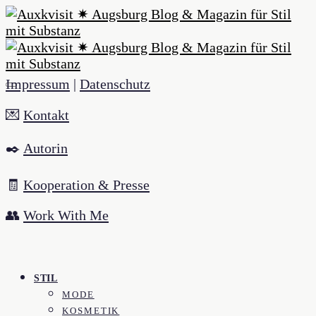
Impressum
|
Datenschutz
💌
Kontakt
✒️
Autorin
🧾
Kooperation & Presse
👥
Work With Me
STIL
MODE
KOSMETIK