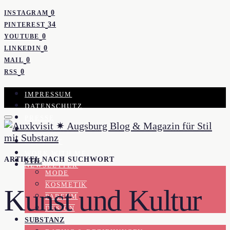
0
INSTAGRAM
34
PINTEREST
0
YOUTUBE
0
LINKEDIN
0
MAIL
0
RSS
IMPRESSUM
DATENSCHUTZ
PRESSE
KOOPERATION
KONTAKT
WORK WITH ME
ARTIKEL NACH SUCHWORT
STIL
NEWSLETTER
MODE
KOSMETIK
Kunst und Kultur
PARFUM
DESIGN
SUBSTANZ