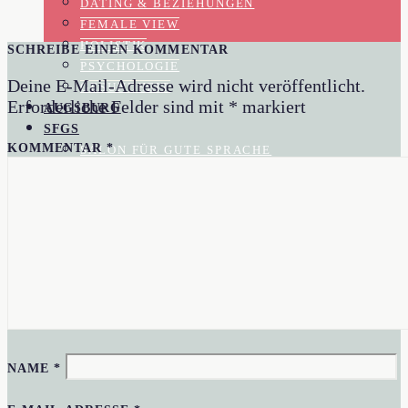
DATING & BEZIEHUNGEN
FEMALE VIEW
HOLISTIK
SCHREIBE EINEN KOMMENTAR
PSYCHOLOGIE
Deine E-Mail-Adresse wird nicht veröffentlicht.
GESUNDHEIT
Erforderliche Felder sind mit
*
markiert
AUGSBURG
SFGS
KOMMENTAR
*
SALON FÜR GUTE SPRACHE
REZENSIONEN
MOMENTAUFNAHME
GESELLSCHAFTSKRITIK
KOLUMNEN
BLOG
AKTUELL IM BLOGAZINE
IN EIGENER SACHE
AUTORIN
NAME
*