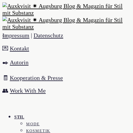
Impressum
|
Datenschutz
💌
Kontakt
✒️
Autorin
🧾
Kooperation & Presse
👥
Work With Me
STIL
MODE
KOSMETIK