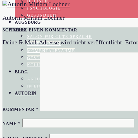
HOLISTIK
PSYCHOLOGIE
GESUNDHEIT
Autorin Miriam Lochner
AUGSBURG
SFGS
SCHREIBE EINEN KOMMENTAR
SALON FÜR GUTE SPRACHE
Deine E-Mail-Adresse wird nicht veröffentlicht.
Erfor
REZENSIONEN
MOMENTAUFNAHME
GESELLSCHAFTSKRITIK
KOLUMNEN
BLOG
AKTUELL IM BLOGAZINE
IN EIGENER SACHE
AUTORIN
KOMMENTAR
*
NAME
*