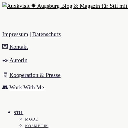
Impressum
|
Datenschutz
💌
Kontakt
✒️
Autorin
🧾
Kooperation & Presse
👥
Work With Me
STIL
MODE
KOSMETIK