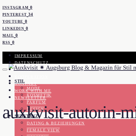
0
INSTAGRAM
34
PINTEREST
0
YOUTUBE
0
LINKEDIN
0
MAIL
0
RSS
IMPRESSUM
DATENSCHUTZ
PRESSE
KOOPERATION
STIL
KONTAKT
MODE
WORK WITH ME
KOSMETIK
NEWSLETTER
PARFUM
auxkvisit-autorin-m
DESIGN
SUBSTANZ
DATING & BEZIEHUNGEN
FEMALE VIEW