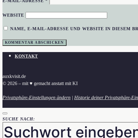
E-MAIL-ADRESSE
*
WEBSITE
NAME, E-MAIL-ADRESSE UND WEBSITE IN DIESEM 
KONTAKT
auxkvisit.de
© 2026 – mit ♥︎ gemacht anstatt mit KI
Privatsphäre-Einstellungen ändern
|
Historie deiner Privatsphäre-Ein
SUCHE NACH: