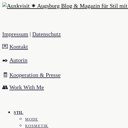
Impressum
|
Datenschutz
💌
Kontakt
✒️
Autorin
🧾
Kooperation & Presse
👥
Work With Me
STIL
MODE
KOSMETIK