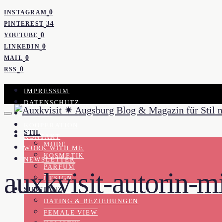
0
INSTAGRAM
34
PINTEREST
0
YOUTUBE
0
LINKEDIN
0
MAIL
0
RSS
IMPRESSUM
DATENSCHUTZ
PRESSE
KOOPERATION
STIL
KONTAKT
MODE
WORK WITH ME
KOSMETIK
NEWSLETTER
PARFUM
auxkvisit-autorin-m
DESIGN
SUBSTANZ
DATING & BEZIEHUNGEN
FEMALE VIEW