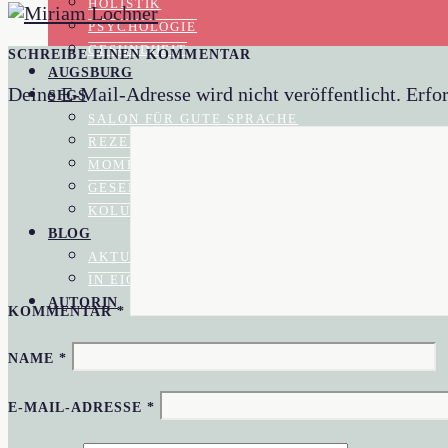
HOLISTIK
PSYCHOLOGIE
GESUNDHEIT
SCHREIBE EINEN KOMMENTAR
AUGSBURG
Deine E-Mail-Adresse wird nicht veröffentlicht.
Erfor
SFGS
SALON FÜR GUTE SPRACHE
REZENSIONEN
MOMENTAUFNAHME
GESELLSCHAFTSKRITIK
KOLUMNEN
BLOG
AKTUELL IM BLOGAZINE
IN EIGENER SACHE
AUTORIN
KOMMENTAR
*
NAME
*
E-MAIL-ADRESSE
*