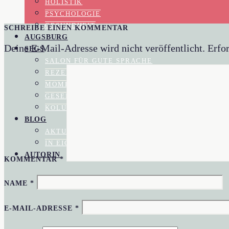
HOLISTIK
PSYCHOLOGIE
GESUNDHEIT
SCHREIBE EINEN KOMMENTAR
AUGSBURG
Deine E-Mail-Adresse wird nicht veröffentlicht.
Erfor
SFGS
SALON FÜR GUTE SPRACHE
REZENSIONEN
MOMENTAUFNAHME
GESELLSCHAFTSKRITIK
KOLUMNEN
BLOG
AKTUELL IM BLOGAZINE
IN EIGENER SACHE
AUTORIN
KOMMENTAR
*
NAME
*
E-MAIL-ADRESSE
*