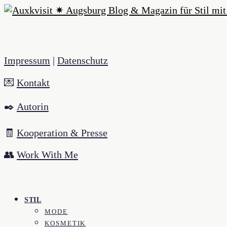
Impressum
|
Datenschutz
💌
Kontakt
✒️
Autorin
🧾
Kooperation & Presse
👥
Work With Me
STIL
MODE
KOSMETIK