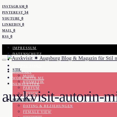
0
INSTAGRAM
34
PINTEREST
0
YOUTUBE
0
LINKEDIN
0
MAIL
0
RSS
IMPRESSUM
DATENSCHUTZ
PRESSE
KOOPERATION
STIL
KONTAKT
MODE
WORK WITH ME
KOSMETIK
NEWSLETTER
PARFUM
auxkvisit-autorin-m
DESIGN
SUBSTANZ
DATING & BEZIEHUNGEN
FEMALE VIEW