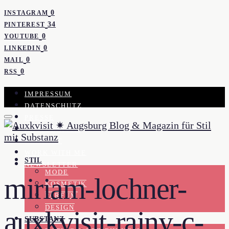
0
INSTAGRAM
34
PINTEREST
0
YOUTUBE
0
LINKEDIN
0
MAIL
0
RSS
IMPRESSUM
DATENSCHUTZ
PRESSE
KOOPERATION
KONTAKT
WORK WITH ME
STIL
NEWSLETTER
MODE
miriam-lochner-
KOSMETIK
PARFUM
DESIGN
auxkvisit-rainy-c-
SUBSTANZ