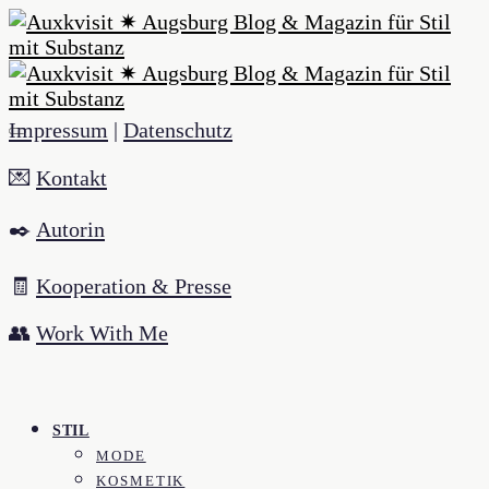
Impressum
|
Datenschutz
💌
Kontakt
✒️
Autorin
🧾
Kooperation & Presse
👥
Work With Me
STIL
MODE
KOSMETIK