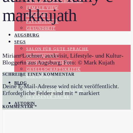
DATING & BEZIEHUNGEN
FEMALE VIEW
markkujath
HOLISTIK
PSYCHOLOGIE
GESUNDHEIT
AUGSBURG
SFGS
SALON FÜR GUTE SPRACHE
Miriam Lochner, auxkvisit, Lifestyle- und Kultur-
REZENSIONEN
Bloggerin aus Augsburg, Foto: © Mark Kujath
MOMENTAUFNAHME
GESELLSCHAFTSKRITIK
SCHREIBE EINEN KOMMENTAR
KOLUMNEN
BLOG
Deine E-Mail-Adresse wird nicht veröffentlicht.
AKTUELL IM BLOGAZINE
Erforderliche Felder sind mit
*
markiert
IN EIGENER SACHE
AUTORIN
KOMMENTAR
*