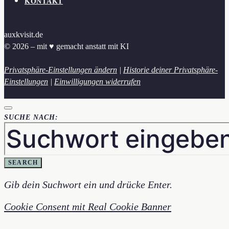
KONTAKT
auxkvisit.de
© 2026 – mit ♥︎ gemacht anstatt mit KI
Privatsphäre-Einstellungen ändern
|
Historie deiner Privatsphäre-
Einstellungen
|
Einwilligungen widerrufen
SUCHE NACH:
SEARCH
Gib dein Suchwort ein und drücke Enter.
Cookie Consent mit Real Cookie Banner