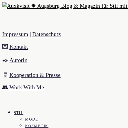
Impressum
|
Datenschutz
💌
Kontakt
✒️
Autorin
🧾
Kooperation & Presse
👥
Work With Me
STIL
MODE
KOSMETIK