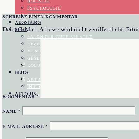
HOLISTIK
PSYCHOLOGIE
GESUNDHEIT
SCHREIBE EINEN KOMMENTAR
AUGSBURG
Deine E-Mail-Adresse wird nicht veröffentlicht.
Erfor
SFGS
SALON FÜR GUTE SPRACHE
REZENSIONEN
MOMENTAUFNAHME
GESELLSCHAFTSKRITIK
KOLUMNEN
BLOG
AKTUELL IM BLOGAZINE
IN EIGENER SACHE
AUTORIN
KOMMENTAR
*
NAME
*
E-MAIL-ADRESSE
*