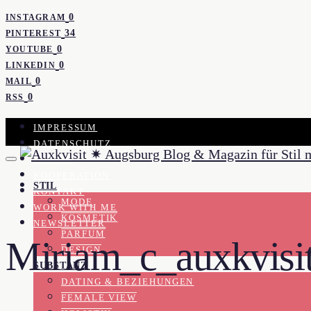
0
INSTAGRAM
34
PINTEREST
0
YOUTUBE
0
LINKEDIN
0
MAIL
0
RSS
IMPRESSUM
DATENSCHUTZ
PRESSE
KOOPERATION
STIL
KONTAKT
MODE
WORK WITH ME
KOSMETIK
NEWSLETTER
PARFUM
Miriam_c_auxkvisi
DESIGN
SUBSTANZ
DATING & BEZIEHUNGEN
FEMALE VIEW