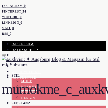
0
INSTAGRAM
34
PINTEREST
0
YOUTUBE
0
LINKEDIN
0
MAIL
0
RSS
IMPRESSUM
DATENSCHUTZ
PRESSE
KOOPERATION
KONTAKT
WORK WITH ME
STIL
NEWSLETTER
MODE
mumokme_c_auxkvi
KOSMETIK
PARFUM
DESIGN
SUBSTANZ