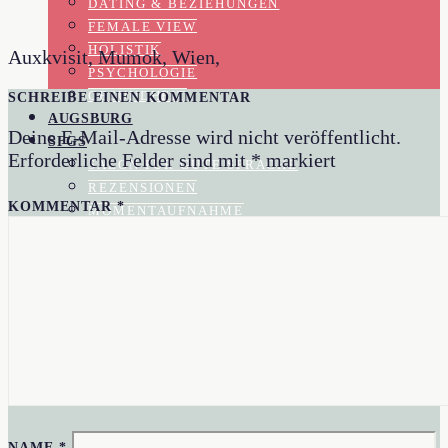
DATING & BEZIEHUNGEN
FEMALE VIEW
HOLISTIK
Auxkvisit, Mumok, Wien,
PSYCHOLOGIE
SCHREIBE EINEN KOMMENTAR
GESUNDHEIT
AUGSBURG
Deine E-Mail-Adresse wird nicht veröffentlicht.
SFGS
Erforderliche Felder sind mit
*
markiert
SALON FÜR GUTE SPRACHE
REZENSIONEN
KOMMENTAR
*
MOMENTAUFNAHME
GESELLSCHAFTSKRITIK
KOLUMNEN
BLOG
AKTUELL IM BLOGAZINE
IN EIGENER SACHE
AUTORIN
NAME
*