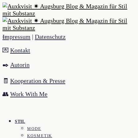
Impressum
|
Datenschutz
💌
Kontakt
✒️
Autorin
🧾
Kooperation & Presse
👥
Work With Me
STIL
MODE
KOSMETIK