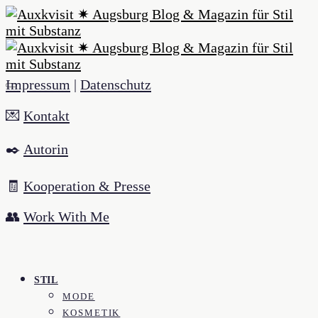
Impressum
|
Datenschutz
💌
Kontakt
✒️
Autorin
🧾
Kooperation & Presse
👥
Work With Me
STIL
MODE
KOSMETIK