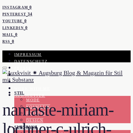
0
INSTAGRAM
34
PINTEREST
0
YOUTUBE
0
LINKEDIN
0
MAIL
0
RSS
IMPRESSUM
DATENSCHUTZ
PRESSE
KOOPERATION
KONTAKT
WORK WITH ME
STIL
NEWSLETTER
MODE
namaste-miriam-
KOSMETIK
PARFUM
DESIGN
lochner-c-ulrich-
SUBSTANZ