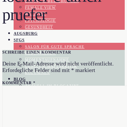
DATING & BEZIEHUNGEN
FEMALE VIEW
pruefer
HOLISTIK
PSYCHOLOGIE
GESUNDHEIT
AUGSBURG
SFGS
SALON FÜR GUTE SPRACHE
SCHREIBE EINEN KOMMENTAR
REZENSIONEN
MOMENTAUFNAHME
Deine E-Mail-Adresse wird nicht veröffentlicht.
GESELLSCHAFTSKRITIK
Erforderliche Felder sind mit
*
markiert
KOLUMNEN
BLOG
KOMMENTAR
*
AKTUELL IM BLOGAZINE
IN EIGENER SACHE
AUTORIN