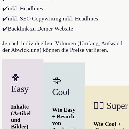
✔️inkl. Headlines
✔️inkl. SEO Copywriting inkl. Headlines
✔️Backlink zu Deiner Website
Je nach individuellem Volumen (Umfang, Aufwand
der Abwicklung) können die Preise variieren.
🐥
🦅
Easy
Cool
🐦‍🔥 Super
Inhalte
Wie Easy
(
Artikel
+ Besuch
und
von
Wie Cool +
Bilder)