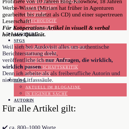
Profitiere von 10 Jahren Blog-Knowhow, 18 Jahren
DATING & BEZIEHUNGEN
Werbe-Wissen (Miriam hat früher in Agenturen
FEMALE VIEW
gearbeitet bis zuletzt als CD) und einer supertreuen
HOLISTIK
Leserschaft!
PSYCHOLOGIE
Für Kooperations-Artikel in visuell & verbal
GESUNDHEIT
höchster Qualität.
AUGSBURG
SFGS
Weil sich bei Auxkvisit alles um authentische
SALON FÜR GUTE SPRACHE
Berichterstattung dreht,
REZENSIONEN
veröffentliche ich
nur Anfragen, die wirklich,
MOMENTAUFNAHME
wirklich passen
.
GESELLSCHAFTSKRITIK
Denn ich arbeite als als freiberufliche Autorin und
KOLUMNEN
nicht als Litfasssäule.
BLOG
AKTUELL IM BLOGAZINE
IN EIGENER SACHE
AUTORIN
Für alle Artikel gilt:
✔️ ca. 800–1000 Worte