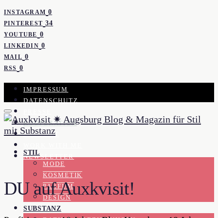
0
INSTAGRAM
34
PINTEREST
0
YOUTUBE
0
LINKEDIN
0
MAIL
0
RSS
IMPRESSUM
DATENSCHUTZ
PRESSE
KOOPERATION
KONTAKT
WORK WITH ME
STIL
NEWSLETTER
MODE
KOSMETIK
DU auf Auxkvisit!
PARFUM
DESIGN
SUBSTANZ