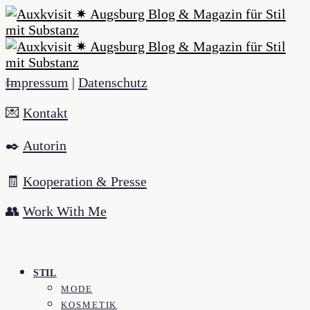
Impressum
|
Datenschutz
💌
Kontakt
✒️
Autorin
🧾
Kooperation & Presse
👥
Work With Me
STIL
MODE
KOSMETIK