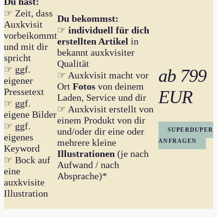
Du hast:
☞ Zeit, dass
Du bekommst:
Auxkvisit
☞
individuell für dich
vorbeikommt
erstellten Artikel
in
und mit dir
bekannt auxkvisiter
spricht
Qualität
☞ ggf.
ab
799
☞ Auxkvisit macht vor
eigener
Ort
Fotos
von deinem
Pressetext
EUR
Laden, Service und dir
☞ ggf.
☞ Auxkvisit erstellt von
eigene Bilder
einem Produkt von dir
☞ ggf.
und/oder dir eine oder
SUPERDUPER
eigenes
mehrere kleine
ANFRAGEN
Keyword
Illustrationen
(je nach
☞ Bock auf
Aufwand / nach
eine
Absprache)*
auxkvisite
Illustration