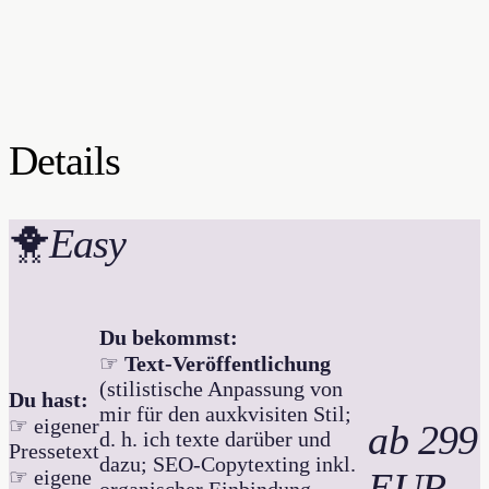
Details
🐥
Easy
Du bekommst:
☞
Text-Veröffentlichung
(stilistische Anpassung von
Du hast:
mir für den auxkvisiten Stil;
☞ eigener
ab 299
d. h. ich texte darüber und
Pressetext
dazu; SEO-Copytexting inkl.
☞ eigene
EUR
organischer Einbindung