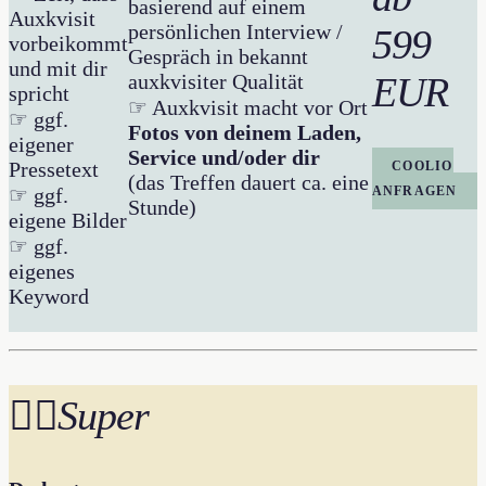
basierend auf einem
Auxkvisit
persönlichen Interview /
599
vorbeikommt
Gespräch in bekannt
und mit dir
auxkvisiter Qualität
EUR
spricht
☞ Auxkvisit macht vor Ort
☞ ggf.
Fotos von deinem Laden,
eigener
Service und/oder dir
Pressetext
COOLIO
(das Treffen dauert ca. eine
ANFRAGEN
☞ ggf.
Stunde)
eigene Bilder
☞ ggf.
eigenes
Keyword
🐦‍🔥
Super