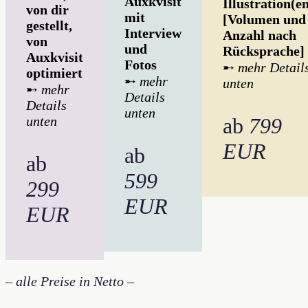
Auxkvisit
Illustration(e
von dir
mit
[Volumen und
gestellt,
Interview
Anzahl nach
von
und
Rücksprache]
Auxkvisit
Fotos
➸
mehr Detail
optimiert
➸
mehr
unten
➸
mehr
Details
Details
unten
unten
ab
799
EUR
ab
ab
599
299
EUR
EUR
– alle Preise in Netto –