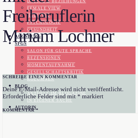
DATING & BEZIEHUNGEN
FEMALE VIEW
Freiberuflerin
HOLISTIK
PSYCHOLOGIE
Miriam Lochner
GESUNDHEIT
AUGSBURG
SFGS
SALON FÜR GUTE SPRACHE
REZENSIONEN
MOMENTAUFNAHME
GESELLSCHAFTSKRITIK
SCHREIBE EINEN KOMMENTAR
KOLUMNEN
BLOG
Deine E-Mail-Adresse wird nicht veröffentlicht.
AKTUELL IM BLOGAZINE
Erforderliche Felder sind mit
*
markiert
IN EIGENER SACHE
AUTORIN
KOMMENTAR
*