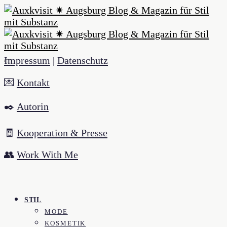
Impressum
|
Datenschutz
💌
Kontakt
✒️
Autorin
🧾
Kooperation & Presse
👥
Work With Me
STIL
MODE
KOSMETIK