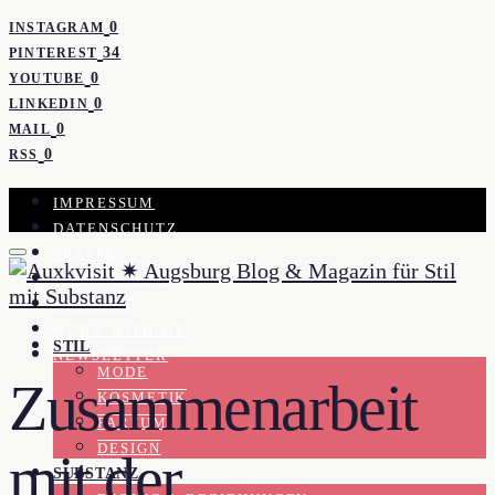
0
INSTAGRAM
34
PINTEREST
0
YOUTUBE
0
LINKEDIN
0
MAIL
0
RSS
IMPRESSUM
DATENSCHUTZ
PRESSE
KOOPERATION
KONTAKT
WORK WITH ME
STIL
NEWSLETTER
MODE
Zusammenarbeit
KOSMETIK
PARFUM
DESIGN
mit der
SUBSTANZ