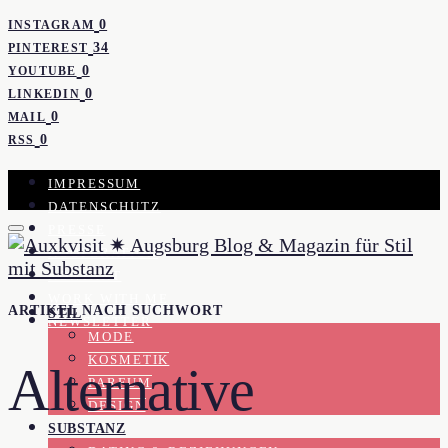
0
INSTAGRAM
34
PINTEREST
0
YOUTUBE
0
LINKEDIN
0
MAIL
0
RSS
IMPRESSUM
DATENSCHUTZ
PRESSE
KOOPERATION
KONTAKT
WORK WITH ME
ARTIKEL NACH SUCHWORT
STIL
NEWSLETTER
MODE
KOSMETIK
Alternative
PARFUM
DESIGN
SUBSTANZ