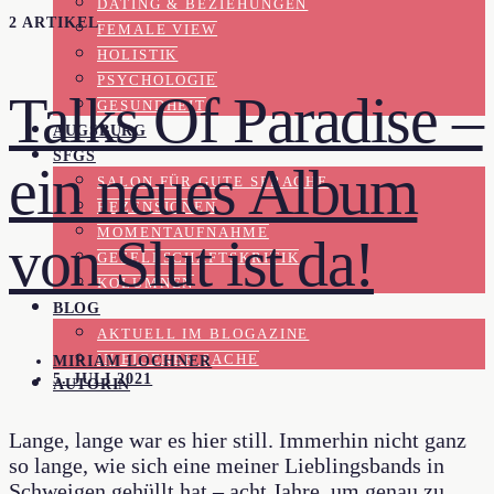
DATING & BEZIEHUNGEN
2 ARTIKEL
FEMALE VIEW
HOLISTIK
PSYCHOLOGIE
Talks Of Paradise –
GESUNDHEIT
AUGSBURG
SFGS
ein neues Album
SALON FÜR GUTE SPRACHE
REZENSIONEN
MOMENTAUFNAHME
von Slut ist da!
GESELLSCHAFTSKRITIK
KOLUMNEN
BLOG
AKTUELL IM BLOGAZINE
IN EIGENER SACHE
MIRIAM LOCHNER
5. JULI 2021
AUTORIN
Lange, lange war es hier still. Immerhin nicht ganz
so lange, wie sich eine meiner Lieblingsbands in
Schweigen gehüllt hat – acht Jahre, um genau zu