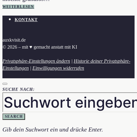
WEITERLESEN
KONTAKT
auxkvisit.de
© 2026 – mit ♥︎ gemacht anstatt mit KI
Privatsphäre-Einstellungen ändern
|
Historie deiner Privatsphäre-
Einstellungen
|
Einwilligungen widerrufen
SUCHE NACH:
SEARCH
Gib dein Suchwort ein und drücke Enter.