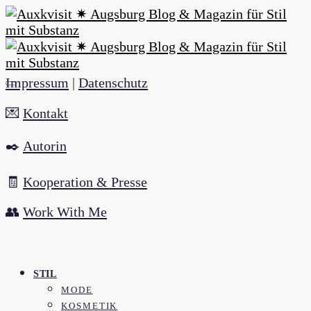
Impressum
|
Datenschutz
💌
Kontakt
✒️
Autorin
🧾
Kooperation & Presse
👥
Work With Me
STIL
MODE
KOSMETIK