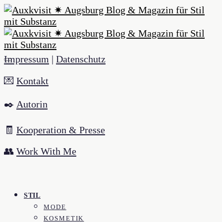
Impressum
|
Datenschutz
💌
Kontakt
✒️
Autorin
🧾
Kooperation & Presse
👥
Work With Me
STIL
MODE
KOSMETIK