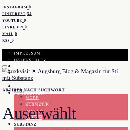
0
INSTAGRAM
34
PINTEREST
0
YOUTUBE
0
LINKEDIN
0
MAIL
0
RSS
IMPRESSUM
DATENSCHUTZ
PRESSE
KOOPERATION
KONTAKT
WORK WITH ME
ARTIKEL NACH SUCHWORT
STIL
NEWSLETTER
MODE
KOSMETIK
Auserwählt
PARFUM
DESIGN
SUBSTANZ