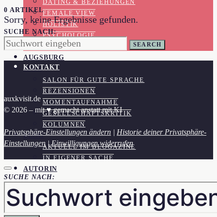
DATING & BEZIEHUNGEN
0 ARTIKEL
FEMALE VIEW
Sorry, keine Ergebnisse gefunden.
HOLISTIK
SUCHE NACH:
PSYCHOLOGIE
SEARCH
GESUNDHEIT
AUGSBURG
KONTAKT
SFGS
SALON FÜR GUTE SPRACHE
REZENSIONEN
auxkvisit.de
MOMENTAUFNAHME
© 2026 – mit ♥︎ gemacht anstatt mit KI
GESELLSCHAFTSKRITIK
KOLUMNEN
Privatsphäre-Einstellungen ändern
|
Historie deiner Privatsphäre-
BLOG
Einstellungen
|
Einwilligungen widerrufen
AKTUELL IM BLOGAZINE
IN EIGENER SACHE
AUTORIN
SUCHE NACH: