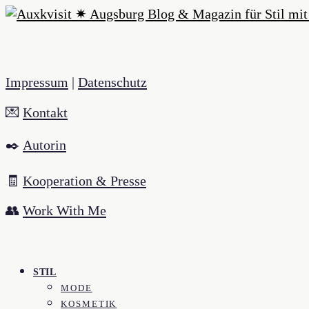
Impressum
|
Datenschutz
💌
Kontakt
✒️
Autorin
🧾
Kooperation & Presse
👥
Work With Me
STIL
MODE
KOSMETIK