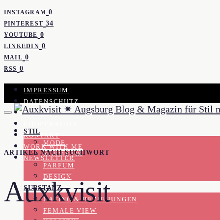
0
INSTAGRAM
34
PINTEREST
0
YOUTUBE
0
LINKEDIN
0
MAIL
0
RSS
IMPRESSUM
DATENSCHUTZ
PRESSE
KOOPERATION
STIL
KONTAKT
MODE
WORK WITH ME
ARTIKEL NACH SUCHWORT
KOSMETIK
NEWSLETTER
PARFUM
DESIGN
Auxkvisit
SUBSTANZ
DATING & BEZIEHUNGEN
FEMALE VIEW