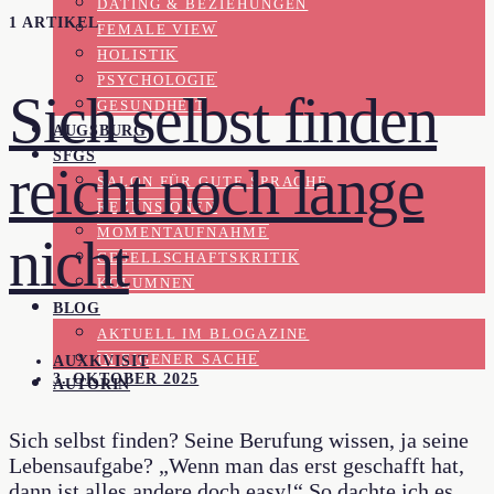
DATING & BEZIEHUNGEN
1 ARTIKEL
FEMALE VIEW
HOLISTIK
PSYCHOLOGIE
Sich selbst finden
GESUNDHEIT
AUGSBURG
SFGS
reicht noch lange
SALON FÜR GUTE SPRACHE
REZENSIONEN
MOMENTAUFNAHME
nicht
GESELLSCHAFTSKRITIK
KOLUMNEN
BLOG
AKTUELL IM BLOGAZINE
IN EIGENER SACHE
AUXKVISIT
3. OKTOBER 2025
AUTORIN
Sich selbst finden? Seine Berufung wissen, ja seine
Lebensaufgabe? „Wenn man das erst geschafft hat,
dann ist alles andere doch easy!“ So dachte ich es