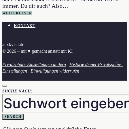
immer. Du dir auch? Also…
WEITERLESEN
KONTAKT
auxkvisit.de
© 2026 – mit ♥︎ gemacht anstatt mit KI
Privatsphäre-Einstellungen ändern
|
Historie deiner Privatsphäre-
Einstellungen
|
Einwilligungen widerrufen
SUCHE NACH:
SEARCH
Gib dein Suchwort ein und drücke Enter.