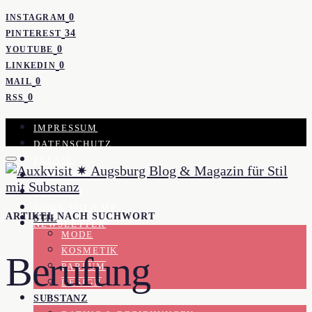
0
INSTAGRAM
34
PINTEREST
0
YOUTUBE
0
LINKEDIN
0
MAIL
0
RSS
IMPRESSUM
DATENSCHUTZ
PRESSE
KOOPERATION
KONTAKT
WORK WITH ME
ARTIKEL NACH SUCHWORT
STIL
NEWSLETTER
MODE
KOSMETIK
Berufung
PARFUM
DESIGN
SUBSTANZ