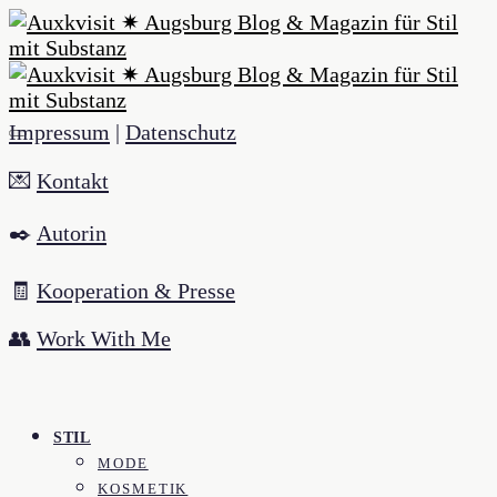
Impressum
|
Datenschutz
💌
Kontakt
✒️
Autorin
🧾
Kooperation & Presse
👥
Work With Me
STIL
MODE
KOSMETIK