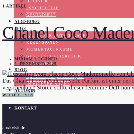
HOLISTIK
1 ARTIKEL
PSYCHOLOGIE
GESUNDHEIT
AUGSBURG
Chanel Coco Madem
SFGS
SALON FÜR GUTE SPRACHE
REZENSIONEN
MOMENTAUFNAHME
GESELLSCHAFTSKRITIK
MIRIAM LOCHNER
KOLUMNEN
2. DEZEMBER 2025
BLOG
AKTUELL IM BLOGAZINE
Das Chanel Coco Mademoiselle Parfum ist einer der P
IN EIGENER SACHE
verschenken? Stören sollte dieser feminine Duft nun
AUTORIN
WEITERLESEN
KONTAKT
auxkvisit.de