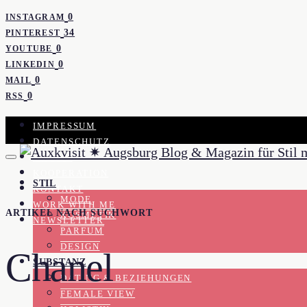
0
INSTAGRAM
34
PINTEREST
0
YOUTUBE
0
LINKEDIN
0
MAIL
0
RSS
IMPRESSUM
DATENSCHUTZ
PRESSE
KOOPERATION
STIL
KONTAKT
MODE
WORK WITH ME
ARTIKEL NACH SUCHWORT
KOSMETIK
NEWSLETTER
PARFUM
DESIGN
Chanel
SUBSTANZ
DATING & BEZIEHUNGEN
FEMALE VIEW