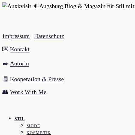
Impressum
|
Datenschutz
💌
Kontakt
✒️
Autorin
🧾
Kooperation & Presse
👥
Work With Me
STIL
MODE
KOSMETIK