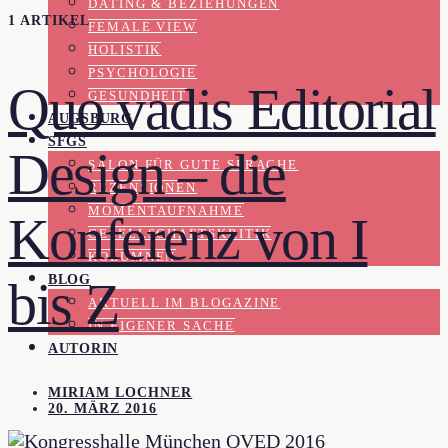
DATING & BEZIEHUNGEN
1 ARTIKEL
FEMALE VIEW
HOLISTIK
PSYCHOLOGIE
Quo vadis Editorial
GESUNDHEIT
AUGSBURG
SFGS
Design – die
SALON FÜR GUTE SPRACHE
REZENSIONEN
MOMENTAUFNAHME
Konferenz von I
GESELLSCHAFTSKRITIK
KOLUMNEN
BLOG
bis Z
AKTUELL IM BLOGAZINE
IN EIGENER SACHE
AUTORIN
MIRIAM LOCHNER
20. MÄRZ 2016