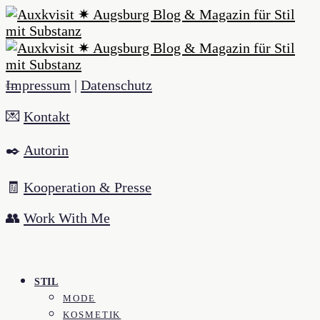
Impressum
|
Datenschutz
💌
Kontakt
✒️
Autorin
🧾
Kooperation & Presse
👥
Work With Me
STIL
MODE
KOSMETIK