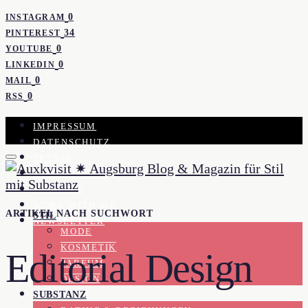
0
INSTAGRAM
34
PINTEREST
0
YOUTUBE
0
LINKEDIN
0
MAIL
0
RSS
IMPRESSUM
DATENSCHUTZ
PRESSE
KOOPERATION
KONTAKT
WORK WITH ME
ARTIKEL NACH SUCHWORT
STIL
NEWSLETTER
MODE
KOSMETIK
Editorial Design
PARFUM
DESIGN
SUBSTANZ