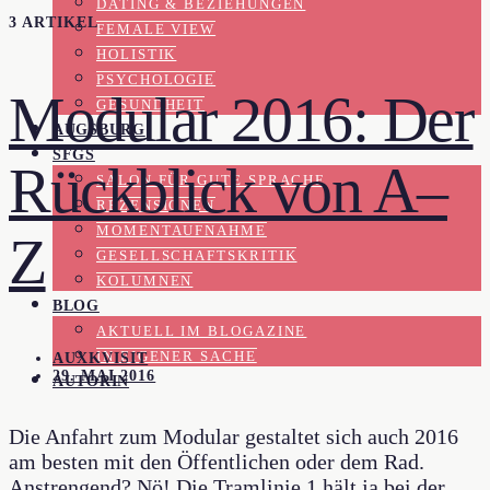
DATING & BEZIEHUNGEN
3 ARTIKEL
FEMALE VIEW
HOLISTIK
PSYCHOLOGIE
Modular 2016: Der
GESUNDHEIT
AUGSBURG
SFGS
Rückblick von A–
SALON FÜR GUTE SPRACHE
REZENSIONEN
MOMENTAUFNAHME
Z
GESELLSCHAFTSKRITIK
KOLUMNEN
BLOG
AKTUELL IM BLOGAZINE
IN EIGENER SACHE
AUXKVISIT
29. MAI 2016
AUTORIN
Die Anfahrt zum Modular gestaltet sich auch 2016
am besten mit den Öffentlichen oder dem Rad.
Anstrengend? Nö! Die Tramlinie 1 hält ja bei der