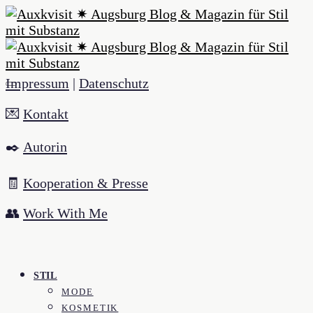
Impressum
|
Datenschutz
💌
Kontakt
✒️
Autorin
🧾
Kooperation & Presse
👥
Work With Me
STIL
MODE
KOSMETIK