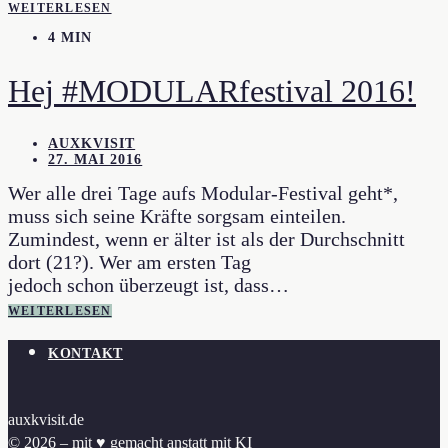
WEITERLESEN
4 MIN
Hej #MODULARfestival 2016!
AUXKVISIT
27. MAI 2016
Wer alle drei Tage aufs Modular-Festival geht*,
muss sich seine Kräfte sorgsam einteilen.
Zumindest, wenn er älter ist als der Durchschnitt
dort (21?). Wer am ersten Tag
jedoch schon überzeugt ist, dass…
WEITERLESEN
KONTAKT
auxkvisit.de
© 2026 – mit ♥︎ gemacht anstatt mit KI