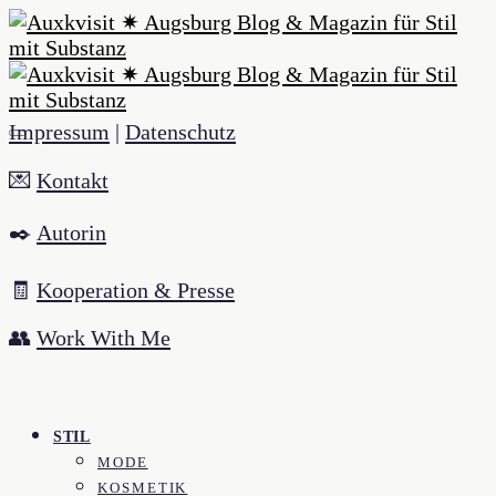
Impressum
|
Datenschutz
💌
Kontakt
✒️
Autorin
🧾
Kooperation & Presse
👥
Work With Me
STIL
MODE
KOSMETIK