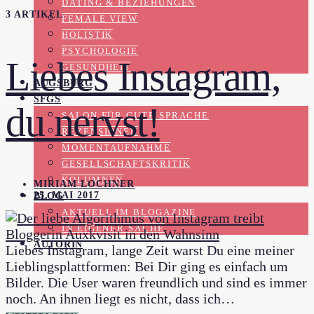
DATING & BEZIEHUNGEN
3 ARTIKEL
FEMALE VIEW
HOLISTIK
PSYCHOLOGIE
Liebes Instagram,
GESUNDHEIT
AUGSBURG
SFGS
du nervst!
SALON FÜR GUTE SPRACHE
REZENSIONEN
MOMENTAUFNAHME
GESELLSCHAFTSKRITIK
KOLUMNEN
MIRIAM LOCHNER
25. MAI 2017
BLOG
AKTUELL IM BLOGAZINE
IN EIGENER SACHE
AUTORIN
Liebes Instagram, lange Zeit warst Du eine meiner
Lieblingsplattformen: Bei Dir ging es einfach um
Bilder. Die User waren freundlich und sind es immer
noch. An ihnen liegt es nicht, dass ich…