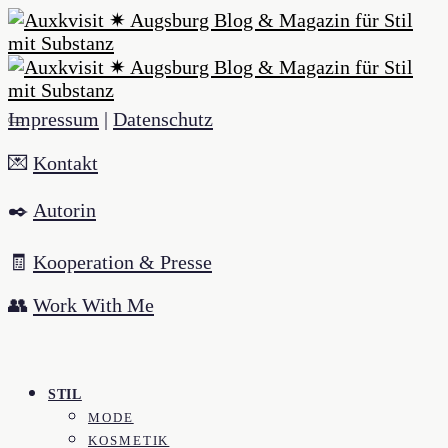
Impressum
|
Datenschutz
💌
Kontakt
✒️
Autorin
🧾
Kooperation & Presse
👥
Work With Me
STIL
MODE
KOSMETIK