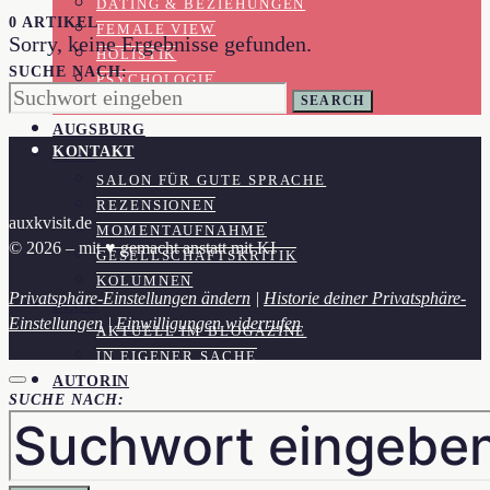
DATING & BEZIEHUNGEN
0 ARTIKEL
FEMALE VIEW
Sorry, keine Ergebnisse gefunden.
HOLISTIK
SUCHE NACH:
PSYCHOLOGIE
SEARCH
GESUNDHEIT
AUGSBURG
KONTAKT
SFGS
SALON FÜR GUTE SPRACHE
REZENSIONEN
auxkvisit.de
MOMENTAUFNAHME
© 2026 – mit ♥︎ gemacht anstatt mit KI
GESELLSCHAFTSKRITIK
KOLUMNEN
Privatsphäre-Einstellungen ändern
|
Historie deiner Privatsphäre-
BLOG
Einstellungen
|
Einwilligungen widerrufen
AKTUELL IM BLOGAZINE
IN EIGENER SACHE
AUTORIN
SUCHE NACH: