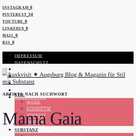
0
INSTAGRAM
34
PINTEREST
0
YOUTUBE
0
LINKEDIN
0
MAIL
0
RSS
IMPRESSUM
DATENSCHUTZ
PRESSE
KOOPERATION
KONTAKT
WORK WITH ME
ARTIKEL NACH SUCHWORT
STIL
NEWSLETTER
MODE
KOSMETIK
Mama Gaia
PARFUM
DESIGN
SUBSTANZ