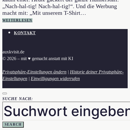
„Nach-hal-tig! Nach-hal-tig!“. Und die Werbung
macht mit: „Mit unserem T-Shirt…
WEITERLESEN
KONTAKT
auxkvisit.de
© 2026 – mit ♥︎ gemacht anstatt mit KI
Privatsphäre-Einstellungen ändern
|
Historie deiner Privatsphäre-
Einstellungen
|
Einwilligungen widerrufen
SUCHE NACH:
SEARCH