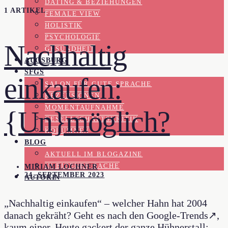
DATING & BEZIEHUNGEN
1 ARTIKEL
FEMALE VIEW
HOLISTIK
PSYCHOLOGIE
Nachhaltig
GESUNDHEIT
AUGSBURG
SFGS
einkaufen:
SALON FÜR GUTE SPRACHE
REZENSIONEN
MOMENTAUFNAHME
{Un}möglich?
GESELLSCHAFTSKRITIK
KOLUMNEN
BLOG
AKTUELL IM BLOGAZINE
IN EIGENER SACHE
MIRIAM LOCHNER
24. SEPTEMBER 2023
AUTORIN
„Nachhaltig einkaufen“ – welcher Hahn hat 2004
danach gekräht? Geht es nach den Google-Trends↗,
kaum einer. Heute gackert der ganze Hühnerstall: