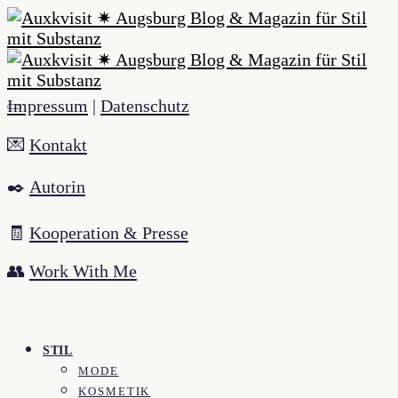
Impressum
|
Datenschutz
💌
Kontakt
✒️
Autorin
🧾
Kooperation & Presse
👥
Work With Me
STIL
MODE
KOSMETIK