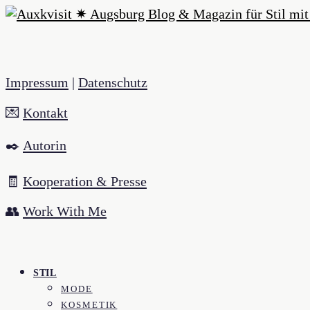
Impressum
|
Datenschutz
💌
Kontakt
✒️
Autorin
🧾
Kooperation & Presse
👥
Work With Me
STIL
MODE
KOSMETIK