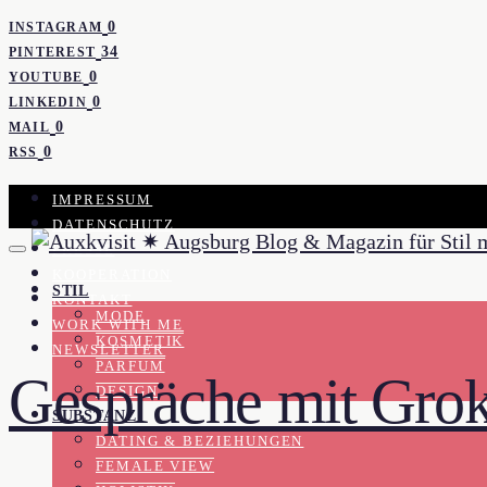
0
INSTAGRAM
34
PINTEREST
0
YOUTUBE
0
LINKEDIN
0
MAIL
0
RSS
IMPRESSUM
DATENSCHUTZ
PRESSE
KOOPERATION
STIL
KONTAKT
MODE
WORK WITH ME
KOSMETIK
NEWSLETTER
PARFUM
Gespräche mit Gro
DESIGN
SUBSTANZ
DATING & BEZIEHUNGEN
FEMALE VIEW