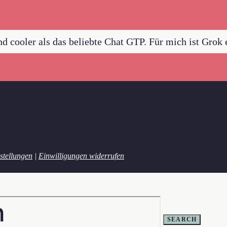
nd cooler als das beliebte Chat GTP. Für mich ist Gro
stellungen
|
Einwilligungen widerrufen
SEARCH