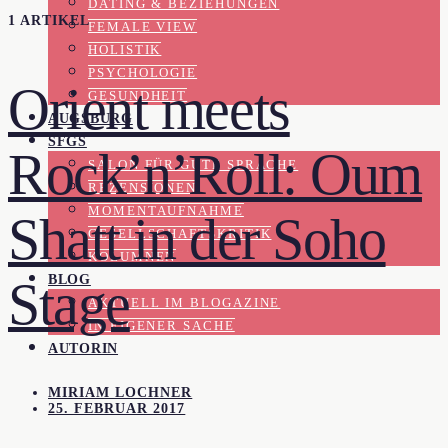
DATING & BEZIEHUNGEN
1 ARTIKEL
FEMALE VIEW
HOLISTIK
PSYCHOLOGIE
Orient meets
GESUNDHEIT
AUGSBURG
SFGS
Rock’n’Roll: Oum
SALON FÜR GUTE SPRACHE
REZENSIONEN
MOMENTAUFNAHME
Shatt in der Soho
GESELLSCHAFTSKRITIK
KOLUMNEN
BLOG
Stage
AKTUELL IM BLOGAZINE
IN EIGENER SACHE
AUTORIN
MIRIAM LOCHNER
25. FEBRUAR 2017