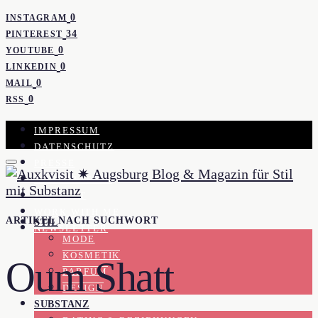
0
INSTAGRAM
34
PINTEREST
0
YOUTUBE
0
LINKEDIN
0
MAIL
0
RSS
IMPRESSUM
DATENSCHUTZ
PRESSE
KOOPERATION
KONTAKT
WORK WITH ME
ARTIKEL NACH SUCHWORT
STIL
NEWSLETTER
MODE
KOSMETIK
Oum Shatt
PARFUM
DESIGN
SUBSTANZ