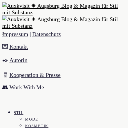
Impressum
|
Datenschutz
💌
Kontakt
✒️
Autorin
🧾
Kooperation & Presse
👥
Work With Me
STIL
MODE
KOSMETIK