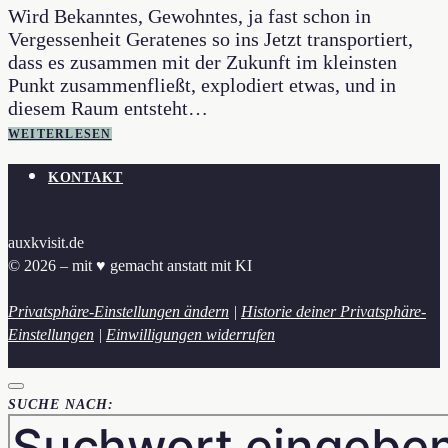
Wird Bekanntes, Gewohntes, ja fast schon in
Vergessenheit Geratenes so ins Jetzt transportiert,
dass es zusammen mit der Zukunft im kleinsten
Punkt zusammenfließt, explodiert etwas, und in
diesem Raum entsteht…
WEITERLESEN
KONTAKT
auxkvisit.de
© 2026 – mit ♥︎ gemacht anstatt mit KI
Privatsphäre-Einstellungen ändern
|
Historie deiner Privatsphäre-
Einstellungen
|
Einwilligungen widerrufen
SUCHE NACH: