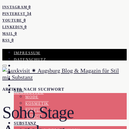
0
INSTAGRAM
34
PINTEREST
0
YOUTUBE
0
LINKEDIN
0
MAIL
0
RSS
IMPRESSUM
DATENSCHUTZ
PRESSE
KOOPERATION
KONTAKT
WORK WITH ME
ARTIKEL NACH SUCHWORT
STIL
NEWSLETTER
MODE
KOSMETIK
Soho Stage
PARFUM
DESIGN
SUBSTANZ