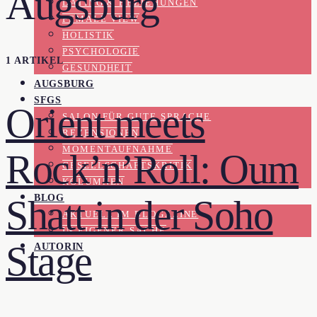
Augsburg
DATING & BEZIEHUNGEN
FEMALE VIEW
HOLISTIK
PSYCHOLOGIE
1 ARTIKEL
GESUNDHEIT
AUGSBURG
SFGS
Orient meets
SALON FÜR GUTE SPRACHE
REZENSIONEN
MOMENTAUFNAHME
Rock’n’Roll: Oum
GESELLSCHAFTSKRITIK
KOLUMNEN
BLOG
Shatt in der Soho
AKTUELL IM BLOGAZINE
IN EIGENER SACHE
Stage
AUTORIN