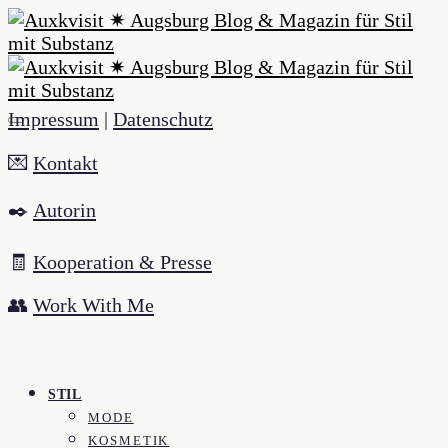
Impressum
|
Datenschutz
💌
Kontakt
✒️
Autorin
🧾
Kooperation & Presse
👥
Work With Me
STIL
MODE
KOSMETIK