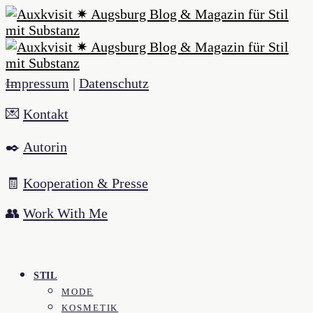
Impressum
|
Datenschutz
💌
Kontakt
✒️
Autorin
🧾
Kooperation & Presse
👥
Work With Me
STIL
MODE
KOSMETIK