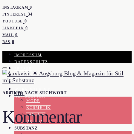
0
INSTAGRAM
34
PINTEREST
0
YOUTUBE
0
LINKEDIN
0
MAIL
0
RSS
IMPRESSUM
DATENSCHUTZ
PRESSE
KOOPERATION
KONTAKT
WORK WITH ME
ARTIKEL NACH SUCHWORT
STIL
NEWSLETTER
MODE
KOSMETIK
Kommentar
PARFUM
DESIGN
SUBSTANZ