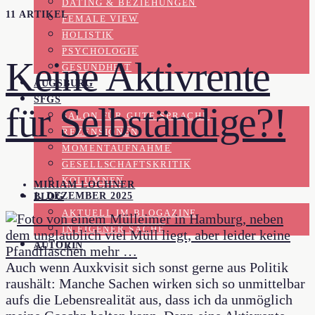
DATING & BEZIEHUNGEN
11 ARTIKEL
FEMALE VIEW
HOLISTIK
PSYCHOLOGIE
Keine Aktivrente
GESUNDHEIT
AUGSBURG
SFGS
für Selbständige?!
SALON FÜR GUTE SPRACHE
REZENSIONEN
MOMENTAUFNAHME
GESELLSCHAFTSKRITIK
KOLUMNEN
MIRIAM LOCHNER
1. DEZEMBER 2025
BLOG
AKTUELL IM BLOGAZINE
IN EIGENER SACHE
AUTORIN
Auch wenn Auxkvisit sich sonst gerne aus Politik
raushält: Manche Sachen wirken sich so unmittelbar
aufs die Lebensrealität aus, dass ich da unmöglich