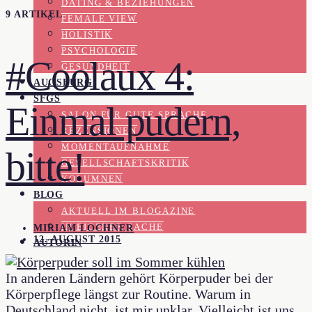
DATING & BEZIEHUNGEN
9 ARTIKEL
FEMALE VIEW
HOLISTIK
PSYCHOLOGIE
#Coolaux 4:
GESUNDHEIT
AUGSBURG
SFGS
Einmal pudern,
SALON FÜR GUTE SPRACHE
REZENSIONEN
MOMENTAUFNAHME
bitte!
GESELLSCHAFTSKRITIK
KOLUMNEN
BLOG
AKTUELL IM BLOGAZINE
IN EIGENER SACHE
MIRIAM LOCHNER
12. AUGUST 2015
AUTORIN
In anderen Ländern gehört Körperpuder bei der
Körperpflege längst zur Routine. Warum in
Deutschland nicht, ist mir unklar. Vielleicht ist uns