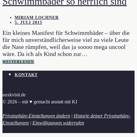
Schwimmbäder so herrlich sind
MIRIAM LOCHNER
5. JULI 2015
Ein kleines Manifest für Schwimmbäder – über die
für mich unverständlicherweise viel zu viele Leute
die Nase rümpfen, weil das ja soooo mega uncool
wäre. Da ich als Kind schon zur…
WEITERLESEN
KONTAKT
auxkvisit.de
© 2026 – mit ♥︎ gemacht anstatt mit KI
Privatsphäre-Einstellungen ändern
|
Historie deiner Privatsphäre-
Einstellungen
|
Einwilligungen widerrufen