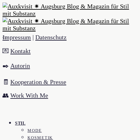
Impressum
|
Datenschutz
💌
Kontakt
✒️
Autorin
🧾
Kooperation & Presse
👥
Work With Me
STIL
MODE
KOSMETIK