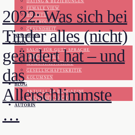
DATING & BEZIEHUNGEN
FEMALE VIEW
2022: Was sich bei
HOLISTIK
PSYCHOLOGIE
Tinder alles (nicht)
GESUNDHEIT
AUGSBURG
SFGS
geändert hat – und
SALON FÜR GUTE SPRACHE
REZENSIONEN
MOMENTAUFNAHME
das
GESELLSCHAFTSKRITIK
KOLUMNEN
BLOG
Allerschlimmste
AKTUELL IM BLOGAZINE
IN EIGENER SACHE
AUTORIN
…