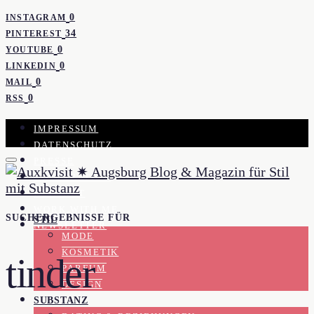
0
INSTAGRAM
34
PINTEREST
0
YOUTUBE
0
LINKEDIN
0
MAIL
0
RSS
IMPRESSUM
DATENSCHUTZ
PRESSE
KOOPERATION
KONTAKT
WORK WITH ME
SUCHERGEBNISSE FÜR
STIL
NEWSLETTER
MODE
KOSMETIK
tinder
PARFUM
DESIGN
SUBSTANZ