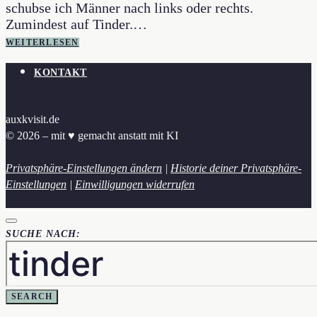
schubse ich Männer nach links oder rechts.
Zumindest auf Tinder.…
WEITERLESEN
KONTAKT
auxkvisit.de
© 2026 – mit ♥︎ gemacht anstatt mit KI
Privatsphäre-Einstellungen ändern
|
Historie deiner Privatsphäre-
Einstellungen
|
Einwilligungen widerrufen
SUCHE NACH:
SEARCH