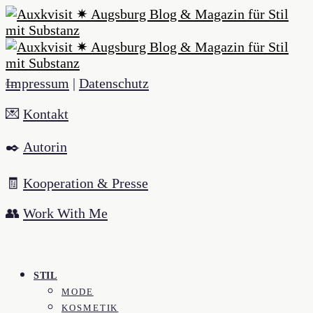
Impressum
|
Datenschutz
💌
Kontakt
✒️
Autorin
🧾
Kooperation & Presse
👥
Work With Me
STIL
MODE
KOSMETIK