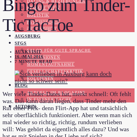
Bingo zum Tinder-
DATING & BEZIEHUNGEN
FEMALE VIEW
HOLISTIK
TicTacToe
PSYCHOLOGIE
GESUNDHEIT
AUGSBURG
SFGS
SALON FÜR GUTE SPRACHE
AUXKVISIT
16. MAI 2016
REZENSIONEN
7 MINUTE READ
MOMENTAUFNAHME
GESELLSCHAFTSKRITIK
KOLUMNEN
BLOG
AKTUELL IM BLOGAZINE
Wer viele Tinder-Dates hat, merkt schnell: Oft fehlt
IN EIGENER SACHE
was. Das kann daran liegen, dass Tinder mehr den
AUTORIN
Ruf einer Fick- denn Flirt-App hat und tatsächlich
sehr oberflächlich funktioniert. Aber wenn man sich
mal wieder so richtig, richtig, rundum verlieben
will: Was gehört da eigentlich alles dazu? Und was
hat es mit Spielen in der Liebe auf sich?