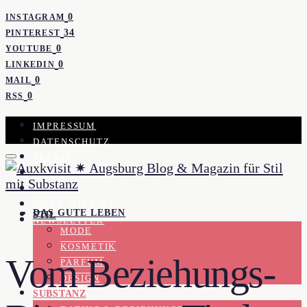
0
INSTAGRAM
34
PINTEREST
0
YOUTUBE
0
LINKEDIN
0
MAIL
0
RSS
IMPRESSUM
DATENSCHUTZ
PRESSE
KOOPERATION
KONTAKT
WORK WITH ME
DAS GUTE LEBEN
STIL
NEWSLETTER
MODE
KOSMETIK
Vom Beziehungs-
PARFUM
DESIGN
SUBSTANZ