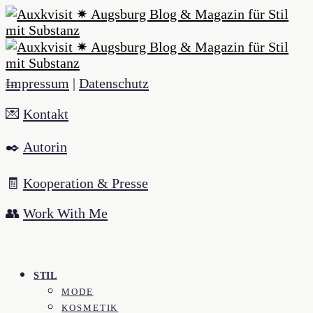
Impressum
|
Datenschutz
💌
Kontakt
✒️
Autorin
🧾
Kooperation & Presse
👥
Work With Me
STIL
MODE
KOSMETIK