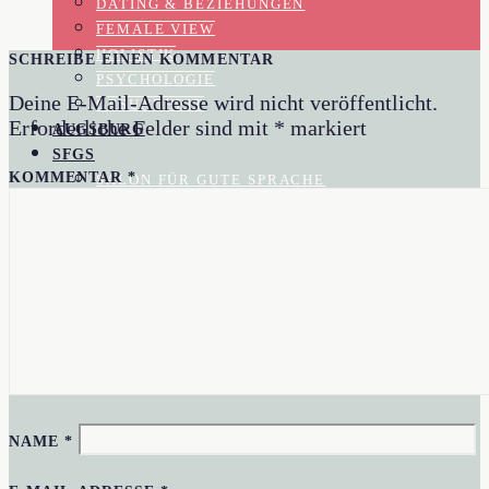
DATING & BEZIEHUNGEN
FEMALE VIEW
HOLISTIK
SCHREIBE EINEN KOMMENTAR
PSYCHOLOGIE
Deine E-Mail-Adresse wird nicht veröffentlicht.
GESUNDHEIT
Erforderliche Felder sind mit
*
markiert
AUGSBURG
SFGS
KOMMENTAR
*
SALON FÜR GUTE SPRACHE
REZENSIONEN
MOMENTAUFNAHME
GESELLSCHAFTSKRITIK
KOLUMNEN
BLOG
AKTUELL IM BLOGAZINE
IN EIGENER SACHE
AUTORIN
NAME
*