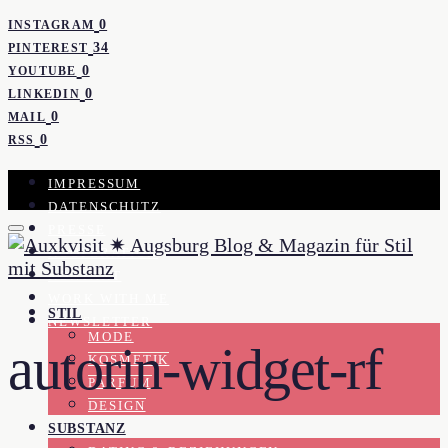
0
INSTAGRAM
34
PINTEREST
0
YOUTUBE
0
LINKEDIN
0
MAIL
0
RSS
IMPRESSUM
DATENSCHUTZ
PRESSE
KOOPERATION
KONTAKT
WORK WITH ME
STIL
NEWSLETTER
MODE
autorin-widget-rf
KOSMETIK
PARFUM
DESIGN
SUBSTANZ