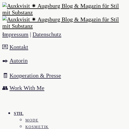
Impressum
|
Datenschutz
💌
Kontakt
✒️
Autorin
🧾
Kooperation & Presse
👥
Work With Me
STIL
MODE
KOSMETIK