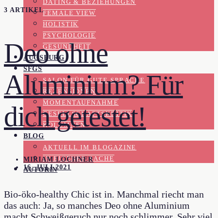
DATING & BEZIEHUNGEN
3 ARTIKEL
FEMALE VIEW
HOLISTIK
PSYCHOLOGIE
Deo ohne
GESUNDHEIT
AUGSBURG
SFGS
Aluminium? Für
SALON FÜR GUTE SPRACHE
REZENSIONEN
MOMENTAUFNAHME
dich getestet!
GESELLSCHAFTSKRITIK
KOLUMNEN
BLOG
AKTUELL IM BLOGAZINE
IN EIGENER SACHE
MIRIAM LOCHNER
16. JULI 2021
AUTORIN
Bio-öko-healthy Chic ist in. Manchmal riecht man
das auch: Ja, so manches Deo ohne Aluminium
macht Schweißgeruch nur noch schlimmer. Sehr viel