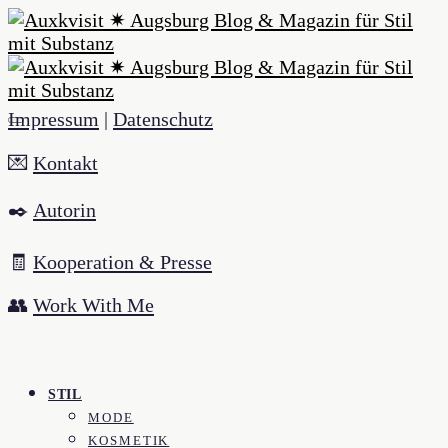
Impressum
|
Datenschutz
💌
Kontakt
✒️
Autorin
🧾
Kooperation & Presse
👥
Work With Me
STIL
MODE
KOSMETIK