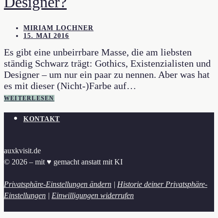
Designer?
MIRIAM LOCHNER
15. MAI 2016
Es gibt eine unbeirrbare Masse, die am liebsten
ständig Schwarz trägt: Gothics, Existenzialisten und
Designer – um nur ein paar zu nennen. Aber was hat
es mit dieser (Nicht-)Farbe auf…
WEITERLESEN
KONTAKT
auxkvisit.de
© 2026 – mit ♥︎ gemacht anstatt mit KI
Privatsphäre-Einstellungen ändern
|
Historie deiner Privatsphäre-
Einstellungen
|
Einwilligungen widerrufen