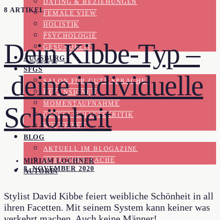
DATING & BEZIEHUNGEN
8 ARTIKEL
FEMALE VIEW
HOLISTIK
PSYCHOLOGIE
Dein Kibbe-Typ –
GESUNDHEIT
AUGSBURG
SFGS
deine individuelle
SALON FÜR GUTE SPRACHE
REZENSIONEN
MOMENTAUFNAHME
Schönheit
GESELLSCHAFTSKRITIK
KOLUMNEN
BLOG
AKTUELL IM BLOGAZINE
IN EIGENER SACHE
MIRIAM LOCHNER
8. NOVEMBER 2020
AUTORIN
Stylist David Kibbe feiert weibliche Schönheit in all
ihren Facetten. Mit seinem System kann keiner was
verkehrt machen. Auch keine Männer!