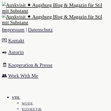
Impressum
|
Datenschutz
💌
Kontakt
✒️
Autorin
🧾
Kooperation & Presse
👥
Work With Me
STIL
MODE
KOSMETIK