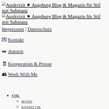
Impressum
|
Datenschutz
💌
Kontakt
✒️
Autorin
🧾
Kooperation & Presse
👥
Work With Me
STIL
MODE
KOSMETIK