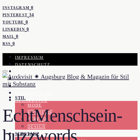
0
INSTAGRAM
34
PINTEREST
0
YOUTUBE
0
LINKEDIN
0
MAIL
0
RSS
IMPRESSUM
DATENSCHUTZ
PRESSE
KOOPERATION
KONTAKT
WORK WITH ME
STIL
NEWSLETTER
MODE
EchtMenschsein-
KOSMETIK
PARFUM
DESIGN
buzzwords
SUBSTANZ