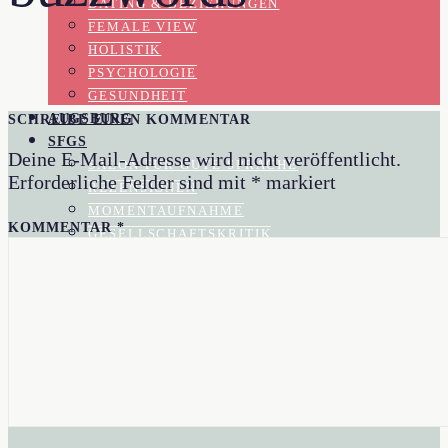
DATING & BEZIEHUNGEN
FEMALE VIEW
HOLISTIK
PSYCHOLOGIE
GESUNDHEIT
AUGSBURG
SCHREIBE EINEN KOMMENTAR
SFGS
Deine E-Mail-Adresse wird nicht veröffentlicht.
SALON FÜR GUTE SPRACHE
Erforderliche Felder sind mit
*
markiert
REZENSIONEN
MOMENTAUFNAHME
KOMMENTAR
*
GESELLSCHAFTSKRITIK
KOLUMNEN
BLOG
AKTUELL IM BLOGAZINE
IN EIGENER SACHE
AUTORIN