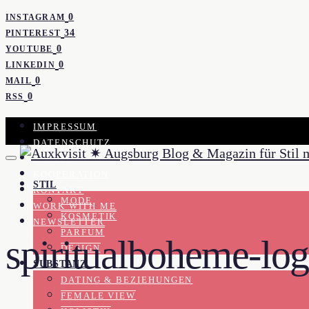
0
INSTAGRAM
34
PINTEREST
0
YOUTUBE
0
LINKEDIN
0
MAIL
0
RSS
IMPRESSUM
DATENSCHUTZ
PRESSE
KOOPERATION
STIL
KONTAKT
MODE
WORK WITH ME
KOSMETIK
NEWSLETTER
PARFUM
spiritualboheme-lo
DESIGN
SUBSTANZ
DATING & BEZIEHUNGEN
FEMALE VIEW