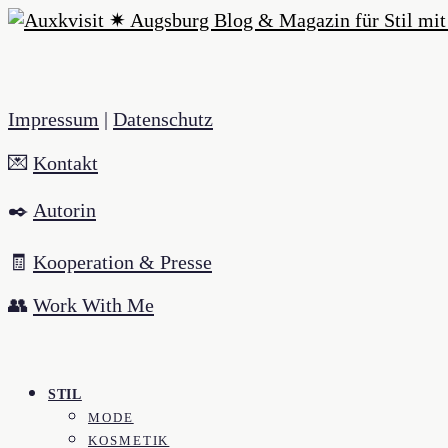
Impressum
|
Datenschutz
💌
Kontakt
✒️
Autorin
🧾
Kooperation & Presse
👥
Work With Me
STIL
MODE
KOSMETIK