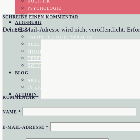
HOLISTIK
PSYCHOLOGIE
GESUNDHEIT
SCHREIBE EINEN KOMMENTAR
AUGSBURG
Deine E-Mail-Adresse wird nicht veröffentlicht.
Erfor
SFGS
SALON FÜR GUTE SPRACHE
REZENSIONEN
MOMENTAUFNAHME
GESELLSCHAFTSKRITIK
KOLUMNEN
BLOG
AKTUELL IM BLOGAZINE
IN EIGENER SACHE
AUTORIN
KOMMENTAR
*
NAME
*
E-MAIL-ADRESSE
*