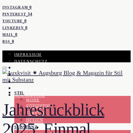
0
INSTAGRAM
34
PINTEREST
0
YOUTUBE
0
LINKEDIN
0
MAIL
0
RSS
IMPRESSUM
DATENSCHUTZ
PRESSE
KOOPERATION
KONTAKT
WORK WITH ME
STIL
NEWSLETTER
MODE
Jahresrückblick
KOSMETIK
PARFUM
DESIGN
2025: Einmal
SUBSTANZ