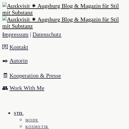
Impressum
|
Datenschutz
💌
Kontakt
✒️
Autorin
🧾
Kooperation & Presse
👥
Work With Me
STIL
MODE
KOSMETIK