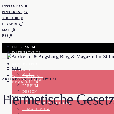
0
INSTAGRAM
34
PINTEREST
0
YOUTUBE
0
LINKEDIN
0
MAIL
0
RSS
IMPRESSUM
DATENSCHUTZ
PRESSE
KOOPERATION
STIL
KONTAKT
MODE
WORK WITH ME
ARTIKEL NACH SUCHWORT
KOSMETIK
NEWSLETTER
PARFUM
DESIGN
Hermetische Geset
SUBSTANZ
DATING & BEZIEHUNGEN
FEMALE VIEW