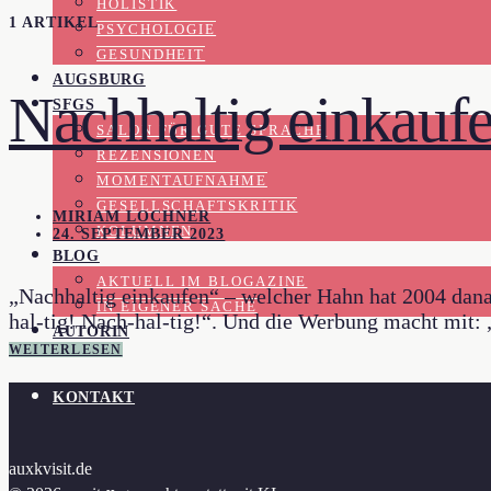
HOLISTIK
1 ARTIKEL
PSYCHOLOGIE
GESUNDHEIT
AUGSBURG
Nachhaltig einkauf
SFGS
SALON FÜR GUTE SPRACHE
REZENSIONEN
MOMENTAUFNAHME
GESELLSCHAFTSKRITIK
MIRIAM LOCHNER
KOLUMNEN
24. SEPTEMBER 2023
BLOG
AKTUELL IM BLOGAZINE
„Nachhaltig einkaufen“ – welcher Hahn hat 2004 dana
IN EIGENER SACHE
hal-tig! Nach-hal-tig!“. Und die Werbung macht mit
AUTORIN
WEITERLESEN
KONTAKT
auxkvisit.de