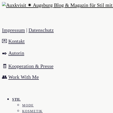
Impressum
|
Datenschutz
💌
Kontakt
✒️
Autorin
🧾
Kooperation & Presse
👥
Work With Me
STIL
MODE
KOSMETIK