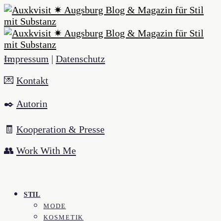
Impressum
|
Datenschutz
💌
Kontakt
✒️
Autorin
🧾
Kooperation & Presse
👥
Work With Me
STIL
MODE
KOSMETIK