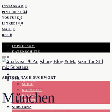
0
INSTAGRAM
34
PINTEREST
0
YOUTUBE
0
LINKEDIN
0
MAIL
0
RSS
IMPRESSUM
DATENSCHUTZ
PRESSE
KOOPERATION
KONTAKT
WORK WITH ME
ARTIKEL NACH SUCHWORT
STIL
NEWSLETTER
MODE
KOSMETIK
München
PARFUM
DESIGN
SUBSTANZ