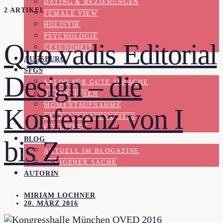
DATING & BEZIEHUNGEN
2 ARTIKEL
FEMALE VIEW
HOLISTIK
PSYCHOLOGIE
Quo vadis Editorial
GESUNDHEIT
AUGSBURG
SFGS
Design – die
SALON FÜR GUTE SPRACHE
REZENSIONEN
MOMENTAUFNAHME
Konferenz von I
GESELLSCHAFTSKRITIK
KOLUMNEN
BLOG
bis Z
AKTUELL IM BLOGAZINE
IN EIGENER SACHE
AUTORIN
MIRIAM LOCHNER
20. MÄRZ 2016