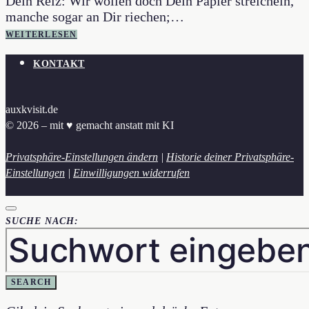
Dein Reiz: Wir wollen doch Dein Papier streicheln,
manche sogar an Dir riechen;…
WEITERLESEN
KONTAKT
auxkvisit.de
© 2026 – mit ♥︎ gemacht anstatt mit KI
Privatsphäre-Einstellungen ändern
|
Historie deiner Privatsphäre-
Einstellungen
|
Einwilligungen widerrufen
SUCHE NACH:
SEARCH