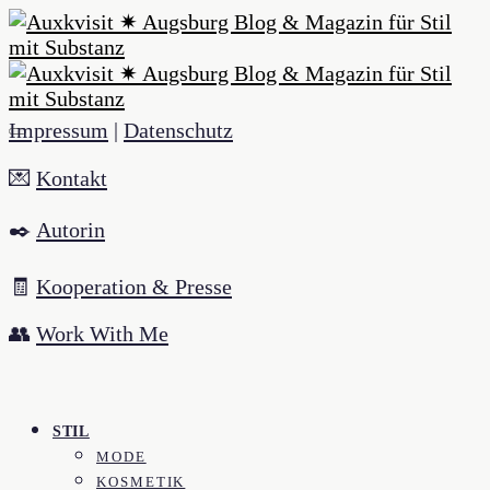
Impressum
|
Datenschutz
💌
Kontakt
✒️
Autorin
🧾
Kooperation & Presse
👥
Work With Me
STIL
MODE
KOSMETIK