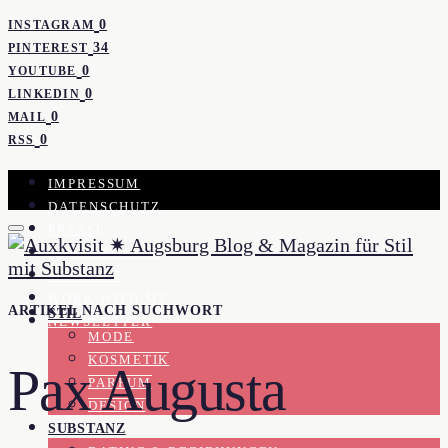
0
INSTAGRAM
34
PINTEREST
0
YOUTUBE
0
LINKEDIN
0
MAIL
0
RSS
IMPRESSUM
DATENSCHUTZ
PRESSE
KOOPERATION
KONTAKT
WORK WITH ME
ARTIKEL NACH SUCHWORT
STIL
NEWSLETTER
MODE
KOSMETIK
Pax Augusta
PARFUM
DESIGN
SUBSTANZ