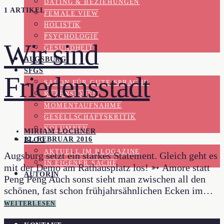
DATING & BEZIEHUNGEN
1 ARTIKEL
FEMALE VIEW
HOLISTIK
PSYCHOLOGIE
Wir sind
GESUNDHEIT
AUGSBURG
SFGS
Friedensstadt
SALON FÜR GUTE SPRACHE
REZENSIONEN
MOMENTAUFNAHME
GESELLSCHAFTSKRITIK
KOLUMNEN
MIRIAM LOCHNER
12. FEBRUAR 2016
BLOG
AKTUELL IM BLOGAZINE
Augsburg setzt ein starkes Statement. Gleich geht es
IN EIGENER SACHE
mit der Demo am Rathausplatz los! ➳ Amore statt
AUTORIN
Peng Peng Auch sonst sieht man zwischen all den
schönen, fast schon frühjahrsähnlichen Ecken im…
WEITERLESEN