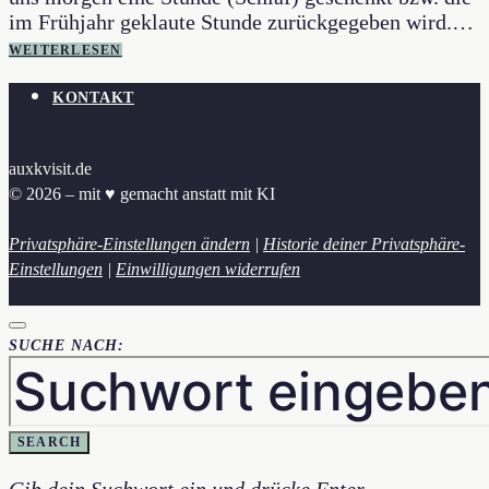
im Frühjahr geklaute Stunde zurückgegeben wird.…
WEITERLESEN
KONTAKT
auxkvisit.de
© 2026 – mit ♥︎ gemacht anstatt mit KI
Privatsphäre-Einstellungen ändern
|
Historie deiner Privatsphäre-
Einstellungen
|
Einwilligungen widerrufen
SUCHE NACH:
SEARCH
Gib dein Suchwort ein und drücke Enter.