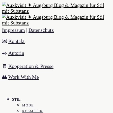
Impressum
|
Datenschutz
💌
Kontakt
✒️
Autorin
🧾
Kooperation & Presse
👥
Work With Me
STIL
MODE
KOSMETIK