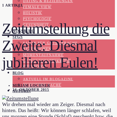
DATING & BEZIEHUNGEN
1 ARTIKEL
FEMALE VIEW
HOLISTIK
PSYCHOLOGIE
Zeitumstellung die
GESUNDHEIT
AUGSBURG
SFGS
Zweite: Diesmal
SALON FÜR GUTE SPRACHE
REZENSIONEN
MOMENTAUFNAHME
jubilieren Eulen!
GESELLSCHAFTSKRITIK
KOLUMNEN
BLOG
AKTUELL IM BLOGAZINE
IN EIGENER SACHE
MIRIAM LOCHNER
24. OKTOBER 2015
AUTORIN
Wir drehen mal wieder am Zeiger. Diesmal nach
hinten. Das heißt: Wir können länger schlafen, weil
uns morgen eine Stunde (Schlaf) geschenkt bzw. die