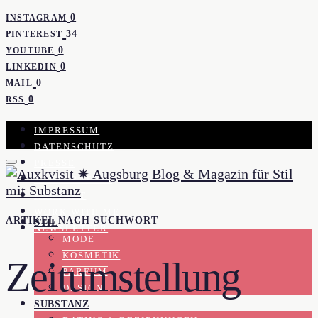
0
INSTAGRAM
34
PINTEREST
0
YOUTUBE
0
LINKEDIN
0
MAIL
0
RSS
IMPRESSUM
DATENSCHUTZ
PRESSE
KOOPERATION
KONTAKT
WORK WITH ME
ARTIKEL NACH SUCHWORT
STIL
NEWSLETTER
MODE
KOSMETIK
Zeitumstellung
PARFUM
DESIGN
SUBSTANZ