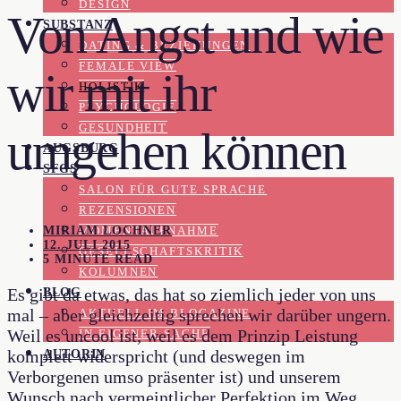
DESIGN
Von Angst und wie
SUBSTANZ
DATING & BEZIEHUNGEN
FEMALE VIEW
wir mit ihr
HOLISTIK
PSYCHOLOGIE
GESUNDHEIT
umgehen können
AUGSBURG
SFGS
SALON FÜR GUTE SPRACHE
REZENSIONEN
MIRIAM LOCHNER
MOMENTAUFNAHME
12. JULI 2015
GESELLSCHAFTSKRITIK
5 MINUTE READ
KOLUMNEN
BLOG
Es gibt da etwas, das hat so ziemlich jeder von uns
mal – aber gleichzeitig sprechen wir darüber ungern.
AKTUELL IM BLOGAZINE
Weil es uncool ist, weil es dem Prinzip Leistung
IN EIGENER SACHE
AUTORIN
komplett widerspricht (und deswegen im
Verborgenen umso präsenter ist) und unserem
Wunsch nach vermeintlicher Perfektion im Weg