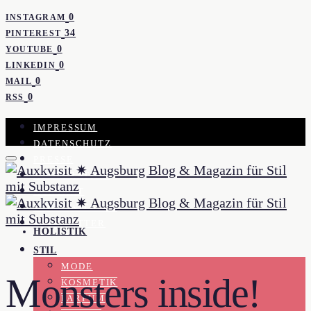
0
INSTAGRAM
34
PINTEREST
0
YOUTUBE
0
LINKEDIN
0
MAIL
0
RSS
IMPRESSUM
DATENSCHUTZ
PRESSE
KOOPERATION
KONTAKT
WORK WITH ME
NEWSLETTER
HOLISTIK
STIL
MODE
Monsters inside!
KOSMETIK
PARFUM