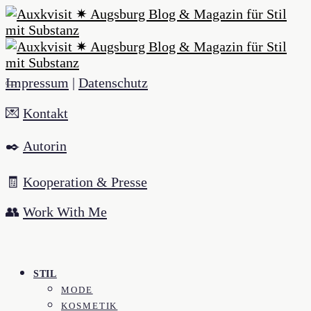
Impressum
|
Datenschutz
💌
Kontakt
✒️
Autorin
🧾
Kooperation & Presse
👥
Work With Me
STIL
MODE
KOSMETIK