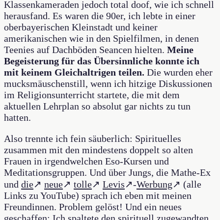
Klassenkameraden jedoch total doof, wie ich schnell
herausfand. Es waren die 90er, ich lebte in einer
oberbayerischen Kleinstadt und keiner
amerikanischen wie in den Spielfilmen, in denen
Teenies auf Dachböden Seancen hielten.
Meine
Begeisterung für das Übersinnliche konnte ich
mit keinem Gleichaltrigen teilen.
Die wurden eher
mucksmäuschenstill, wenn ich hitzige Diskussionen
im Religionsunterricht startete, die mit dem
aktuellen Lehrplan so absolut gar nichts zu tun
hatten.
Also trennte ich fein säuberlich: Spirituelles
zusammen mit den mindestens doppelt so alten
Frauen in irgendwelchen Eso-Kursen und
Meditationsgruppen. Und über Jungs, die Mathe-Ex
und
die
↗
neue
↗
tolle
↗
Levis
↗-
Werbung
↗ (alle
Links zu YouTube) sprach ich eben mit meinen
Freundinnen. Problem gelöst! Und ein neues
geschaffen: Ich spaltete den spirituell zugewandten