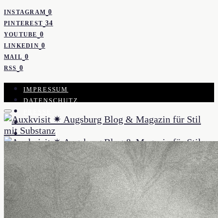
0
INSTAGRAM
34
PINTEREST
0
YOUTUBE
0
LINKEDIN
0
MAIL
0
RSS
IMPRESSUM
DATENSCHUTZ
PRESSE
KOOPERATION
KONTAKT
WORK WITH ME
NEWSLETTER
STIL
MODE
KOSMETIK
PARFUM