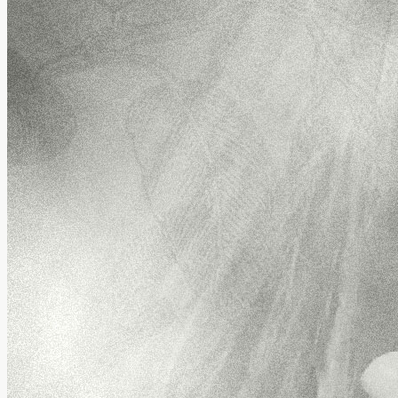
DESIGN
SUBSTANZ
DATING & BEZIEHUNGEN
FEMALE VIEW
HOLISTIK
PSYCHOLOGIE
GESUNDHEIT
AUGSBURG
SFGS
SALON FÜR GUTE SPRACHE
REZENSIONEN
MOMENTAUFNAHME
GESELLSCHAFTSKRITIK
KOLUMNEN
BLOG
AKTUELL IM BLOGAZINE
IN EIGENER SACHE
AUTORIN