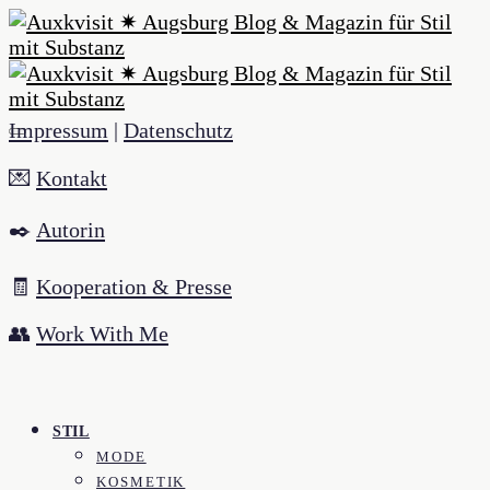
Impressum
|
Datenschutz
💌
Kontakt
✒️
Autorin
🧾
Kooperation & Presse
👥
Work With Me
STIL
MODE
KOSMETIK