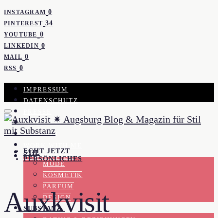
0
INSTAGRAM
34
PINTEREST
0
YOUTUBE
0
LINKEDIN
0
MAIL
0
RSS
IMPRESSUM
DATENSCHUTZ
PRESSE
KOOPERATION
KONTAKT
WORK WITH ME
ECHT JETZT
STIL
NEWSLETTER
PERSÖNLICHES
MODE
KOSMETIK
PARFUM
Auxkvisit
DESIGN
SUBSTANZ