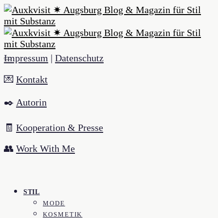
Impressum
|
Datenschutz
💌
Kontakt
✒️
Autorin
🧾
Kooperation & Presse
👥
Work With Me
STIL
MODE
KOSMETIK