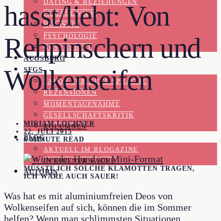
DATING & BEZIEHUNGEN
hasst/liebt: Von
FEMALE VIEW
HOLISTIK
Rehpinschern und
PSYCHOLOGIE
GESUNDHEIT
AUGSBURG
Wolkenseifen
SFGS
SALON FÜR GUTE SPRACHE
REZENSIONEN
MOMENTAUFNAHME
GESELLSCHAFTSKRITIK
MIRIAM LOCHNER
KOLUMNEN
22. JULI 2015
BLOG
6 MINUTE READ
AKTUELL IM BLOGAZINE
IN EIGENER SACHE
MÜSSTE ICH SOLCHE KLAMOTTEN TRAGEN,
AUTORIN
ICH WÄRE AUCH SAUER!
Was hat es mit aluminiumfreien Deos von
Wolkenseifen auf sich, können die im Sommer
helfen? Wenn man schlimmsten Situationen