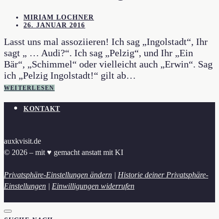
MIRIAM LOCHNER
26. JANUAR 2016
Lasst uns mal assoziieren! Ich sag „Ingolstadt“, Ihr
sagt „ … Audi?“. Ich sag „Pelzig“, und Ihr „Ein
Bär“, „Schimmel“ oder vielleicht auch „Erwin“. Sag
ich „Pelzig Ingolstadt!“ gilt ab…
WEITERLESEN
KONTAKT
auxkvisit.de
© 2026 – mit ♥︎ gemacht anstatt mit KI
Privatsphäre-Einstellungen ändern
|
Historie deiner Privatsphäre-
Einstellungen
|
Einwilligungen widerrufen