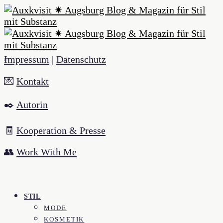
Impressum
|
Datenschutz
💌
Kontakt
✒️
Autorin
🧾
Kooperation & Presse
👥
Work With Me
STIL
MODE
KOSMETIK