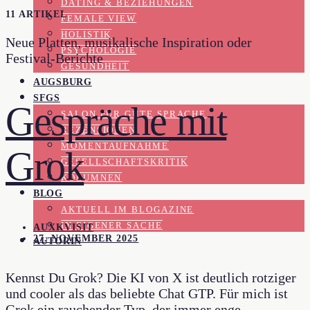
DATING & BEZIEHUNGEN
11 ARTIKEL
FEMALE VIEW
HOLISTIK
Neue Platten, musikalische Inspiration oder
PSYCHOLOGIE
Festival-Berichte
GESUNDHEIT
AUGSBURG
SFGS
Gespräche mit
SALON FÜR GUTE SPRACHE
REZENSIONEN
MOMENTAUFNAHME
Grok
GESELLSCHAFTSKRITIK
KOLUMNEN
BLOG
AKTUELL IM BLOGAZINE
IN EIGENER SACHE
AUXKVISIT
27. NOVEMBER 2025
AUTORIN
Kennst Du Grok? Die KI von X ist deutlich rotziger
und cooler als das beliebte Chat GTP. Für mich ist
Grok ein rauchender Typ, der immer enge