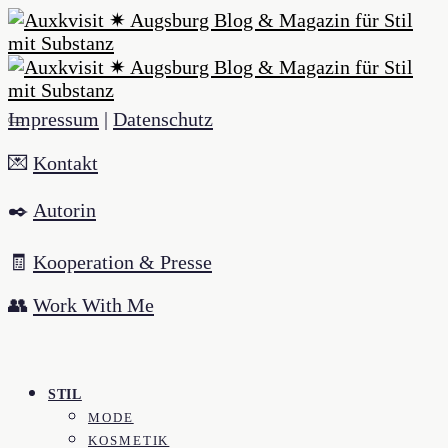
Impressum
|
Datenschutz
💌
Kontakt
✒️
Autorin
🧾
Kooperation & Presse
👥
Work With Me
STIL
MODE
KOSMETIK