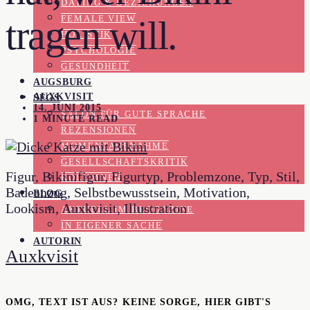
DATING & BEZIEHUNGEN
FEMALE VIEW
tragen will.
HOLISTIK
PSYCHOLOGIE
GESUNDHEIT
AUGSBURG
AUXKVISIT
SFGS
14. JUNI 2015
SALON FÜR GUTE SPRACHE
1 MINUTE READ
REZENSIONEN
MOMENTAUFNAHME
GESELLSCHAFTSKRITIK
Figur, Bikinifigur, Figurtyp, Problemzone, Typ, Stil,
KOLUMNEN
Badeanzug, Selbstbewusstsein, Motivation,
BLOG
Lookism, Auxkvisit, Illustration
AKTUELL IM BLOGAZINE
IN EIGENER SACHE
AUTORIN
Auxkvisit
OMG, TEXT IST AUS? KEINE SORGE, HIER GIBT'S