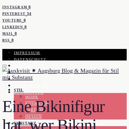
0
INSTAGRAM
34
PINTEREST
0
YOUTUBE
0
LINKEDIN
0
MAIL
0
RSS
IMPRESSUM
DATENSCHUTZ
PRESSE
KOOPERATION
KONTAKT
WORK WITH ME
STIL
NEWSLETTER
MODE
Eine Bikinifigur
KOSMETIK
PARFUM
DESIGN
hat, wer Bikini
SUBSTANZ